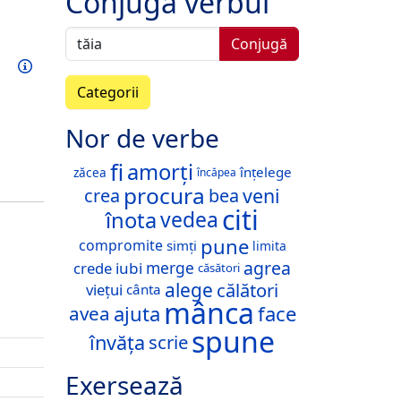
Conjugă verbul
Conjugă
Exersează acest verb
Informații
Categorii
Nor de verbe
fi
amorți
înțelege
zăcea
încăpea
procura
veni
crea
bea
citi
înota
vedea
pune
compromite
simți
limita
agrea
merge
crede
iubi
căsători
alege
călători
viețui
cânta
mânca
ajuta
face
avea
spune
învăța
scrie
Exersează