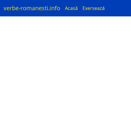
verbe-romanesti.info
Acasă
Exersează