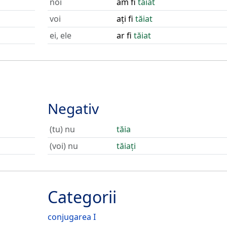
noi
am fi
tăiat
voi
ați fi
tăiat
ei, ele
ar fi
tăiat
Negativ
(tu) nu
tăia
(voi) nu
tăiați
Categorii
conjugarea I