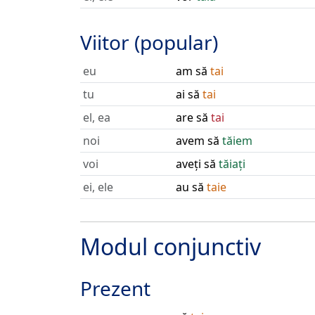
Viitor (popular)
eu
am să
tai
tu
ai să
tai
el, ea
are să
tai
noi
avem să
tăiem
voi
aveți să
tăiați
ei, ele
au să
taie
Modul conjunctiv
Prezent