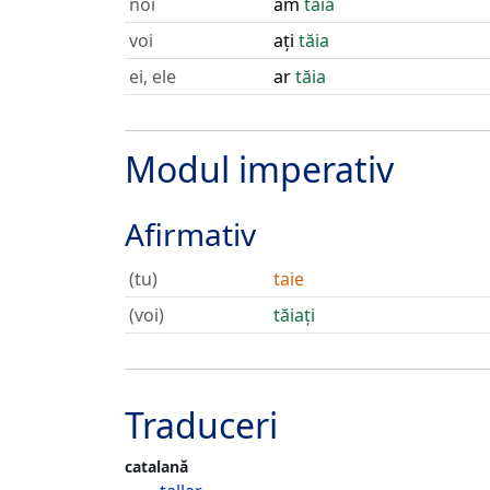
noi
am
tăia
voi
ați
tăia
ei, ele
ar
tăia
Modul imperativ
Afirmativ
(tu)
taie
(voi)
tăiați
Traduceri
catalană