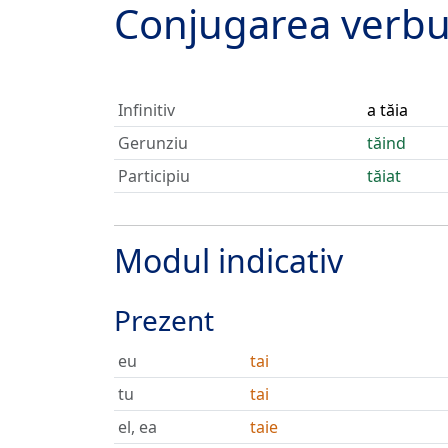
Conjugarea verbu
Infinitiv
a tăia
Gerunziu
tăind
Participiu
tăiat
Modul indicativ
Prezent
eu
tai
tu
tai
el, ea
taie