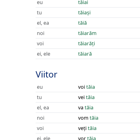
eu
tăiai
tu
tăiași
el, ea
tăiă
noi
tăiarăm
voi
tăiarăți
ei, ele
tăiară
Viitor
eu
voi
tăia
tu
vei
tăia
el, ea
va
tăia
noi
vom
tăia
voi
veți
tăia
ei, ele
vor
tăia