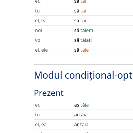
eu
să
tai
tu
să
tai
el, ea
să
tai
noi
să
tăiem
voi
să
tăiați
ei, ele
să
taie
Modul condițional-opt
Prezent
eu
aș
tăia
tu
ai
tăia
el, ea
ar
tăia