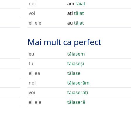
noi
am
tăiat
voi
ați
tăiat
ei, ele
au
tăiat
Mai mult ca perfect
eu
tăiasem
tu
tăiaseși
el, ea
tăiase
noi
tăiaserăm
voi
tăiaserăți
ei, ele
tăiaseră