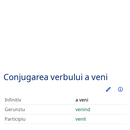
Conjugarea verbului
a veni
Exerseaz
Inf
Infinitiv
a veni
Gerunziu
venind
Participiu
venit