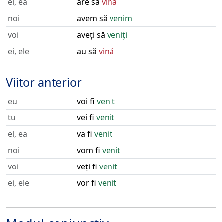
el, ea
are să
vină
noi
avem să
venim
voi
aveți să
veniți
ei, ele
au să
vină
Viitor anterior
eu
voi fi
venit
tu
vei fi
venit
el, ea
va fi
venit
noi
vom fi
venit
voi
veți fi
venit
ei, ele
vor fi
venit