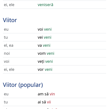
ei, ele
veniseră
Viitor
eu
voi
veni
tu
vei
veni
el, ea
va
veni
noi
vom
veni
voi
veți
veni
ei, ele
vor
veni
Viitor (popular)
eu
am să
vin
tu
ai să
vii