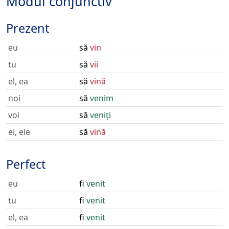
Modul conjunctiv
Prezent
eu
să
vin
tu
să
vii
el, ea
să
vină
noi
să
venim
voi
să
veniți
ei, ele
să
vină
Perfect
eu
fi
venit
tu
fi
venit
el, ea
fi
venit