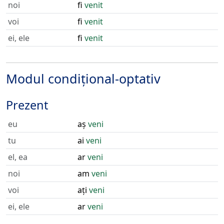
noi
fi
venit
voi
fi
venit
ei, ele
fi
venit
Modul condițional-optativ
Prezent
eu
aș
veni
tu
ai
veni
el, ea
ar
veni
noi
am
veni
voi
ați
veni
ei, ele
ar
veni