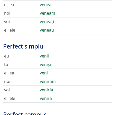
el, ea
venea
noi
veneam
voi
veneați
ei, ele
veneau
Perfect simplu
eu
venii
tu
veniși
el, ea
veni
noi
venirăm
voi
venirăți
ei, ele
veniră
Perfect compus