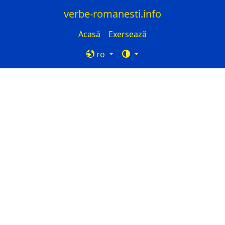
verbe-romanesti.info
Acasă
Exersează
ro