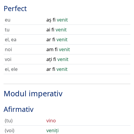
Perfect
eu
aș fi
venit
tu
ai fi
venit
el, ea
ar fi
venit
noi
am fi
venit
voi
ați fi
venit
ei, ele
ar fi
venit
Modul imperativ
Afirmativ
(tu)
vino
(voi)
veniți