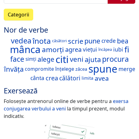
Categorii
Nor de verbe
înota
vedea
scrie
pune
bea
crede
căsători
mânca
fi
amorți
agrea
viețui
iubi
încăpea
citi
face
procura
veni
ajuta
alege
simți
spune
învăța
compromite
înțelege
merge
zăcea
crea
avea
călători
cânta
limita
Exersează
Folosește antrenorul online de verbe pentru a
exersa
conjugarea verbului
a veni
la timpul prezent, modul
indicativ.