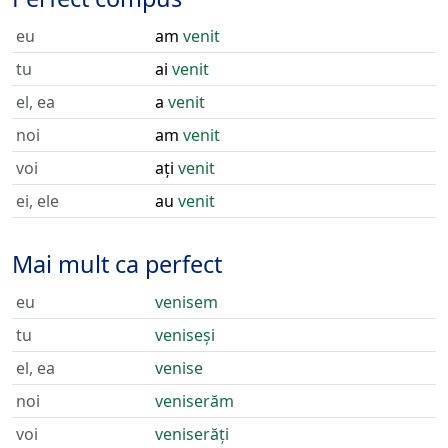
eu
am
venit
tu
ai
venit
el, ea
a
venit
noi
am
venit
voi
ați
venit
ei, ele
au
venit
Mai mult ca perfect
eu
venisem
tu
veniseși
el, ea
venise
noi
veniserăm
voi
veniserăți