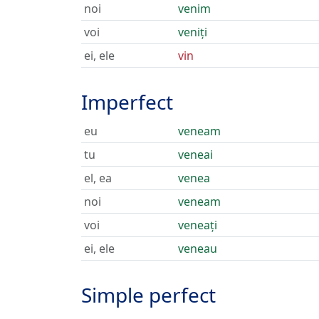
noi
venim
voi
veniți
ei, ele
vin
Imperfect
eu
veneam
tu
veneai
el, ea
venea
noi
veneam
voi
veneați
ei, ele
veneau
Simple perfect