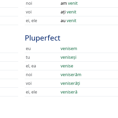
noi
am
venit
voi
ați
venit
ei, ele
au
venit
Pluperfect
eu
venisem
tu
veniseși
el, ea
venise
noi
veniserăm
voi
veniserăți
ei, ele
veniseră