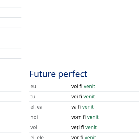
Future perfect
eu
voi fi
venit
tu
vei fi
venit
el, ea
va fi
venit
noi
vom fi
venit
voi
veți fi
venit
ei, ele
vor fi
venit