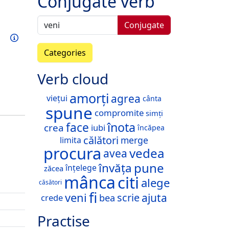
Conjugate verb
Conjugate
Train this verb
Info
Categories
Verb cloud
amorți
agrea
viețui
cânta
spune
compromite
simți
înota
face
crea
iubi
încăpea
călători
merge
limita
procura
vedea
avea
pune
învăța
înțelege
zăcea
mânca
citi
alege
căsători
fi
veni
ajuta
scrie
crede
bea
Practise