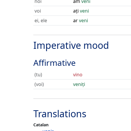
noi
am
veni
voi
ați
veni
ei, ele
ar
veni
Imperative mood
Affirmative
(tu)
vino
(voi)
veniți
Translations
Catalan