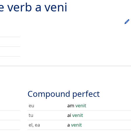
he verb
a veni
Compound perfect
eu
am
venit
tu
ai
venit
el, ea
a
venit