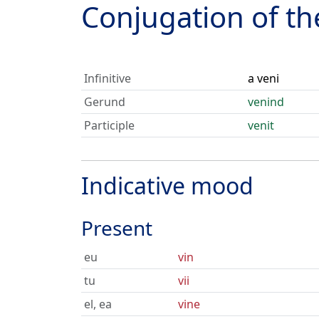
Conjugation of t
Infinitive
a veni
Gerund
venind
Participle
venit
Indicative mood
Present
eu
vin
tu
vii
el, ea
vine