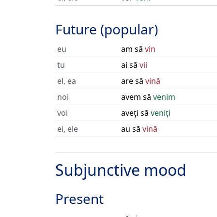
Future (popular)
eu
am să
vin
tu
ai să
vii
el, ea
are să
vină
noi
avem să
venim
voi
aveți să
veniți
ei, ele
au să
vină
Subjunctive mood
Present