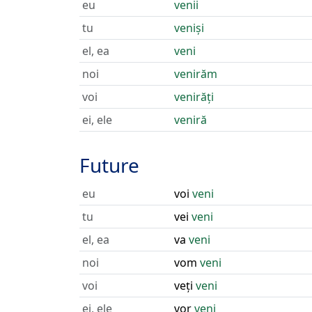
eu
venii
tu
veniși
el, ea
veni
noi
venirăm
voi
venirăți
ei, ele
veniră
Future
eu
voi
veni
tu
vei
veni
el, ea
va
veni
noi
vom
veni
voi
veți
veni
ei, ele
vor
veni