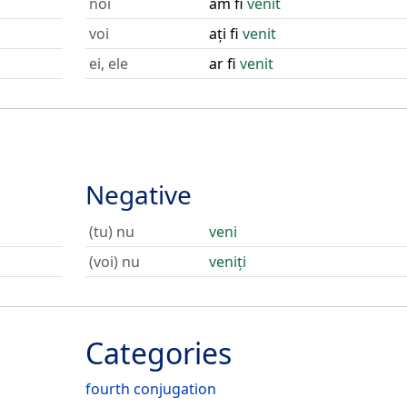
noi
am fi
venit
voi
ați fi
venit
ei, ele
ar fi
venit
Negative
(tu) nu
veni
(voi) nu
veniți
Categories
fourth conjugation