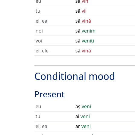
eu
să
vin
tu
să
vii
el, ea
să
vină
noi
să
venim
voi
să
veniți
ei, ele
să
vină
Conditional mood
Present
eu
aș
veni
tu
ai
veni
el, ea
ar
veni