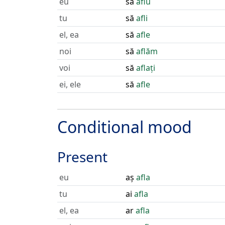
eu
să
aflu
tu
să
afli
el, ea
să
afle
noi
să
aflăm
voi
să
aflați
ei, ele
să
afle
Conditional mood
Present
eu
aș
afla
tu
ai
afla
el, ea
ar
afla