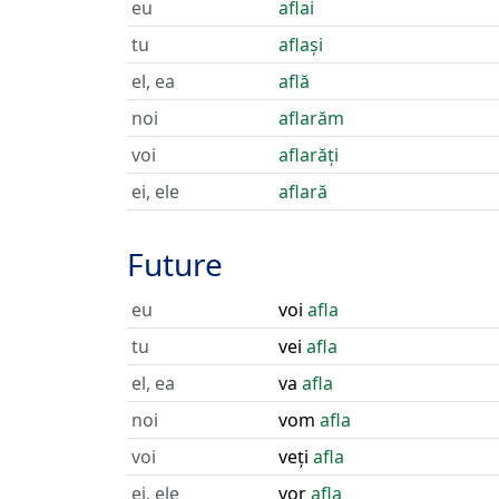
eu
aflai
tu
aflași
el, ea
află
noi
aflarăm
voi
aflarăți
ei, ele
aflară
Future
eu
voi
afla
tu
vei
afla
el, ea
va
afla
noi
vom
afla
voi
veți
afla
ei, ele
vor
afla