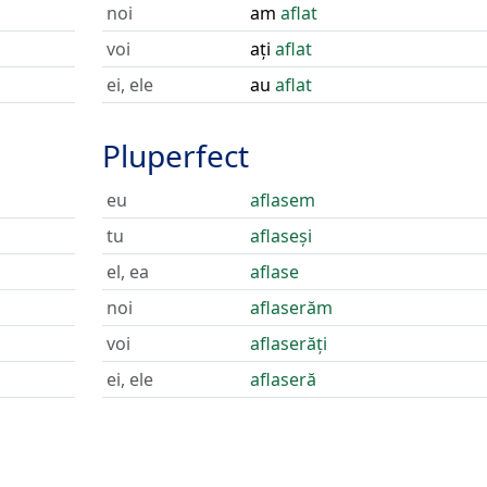
noi
am
aflat
voi
ați
aflat
ei, ele
au
aflat
Pluperfect
eu
aflasem
tu
aflaseși
el, ea
aflase
noi
aflaserăm
voi
aflaserăți
ei, ele
aflaseră