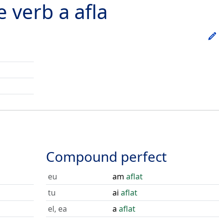
he verb
a afla
Compound perfect
eu
am
aflat
tu
ai
aflat
el, ea
a
aflat