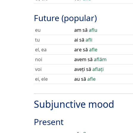
Future (popular)
eu
am să
aflu
tu
ai să
afli
el, ea
are să
afle
noi
avem să
aflăm
voi
aveți să
aflați
ei, ele
au să
afle
Subjunctive mood
Present