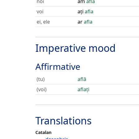
noi
am
afla
voi
ați
afla
ei, ele
ar
afla
Imperative mood
Affirmative
(tu)
află
(voi)
aflați
Translations
Catalan