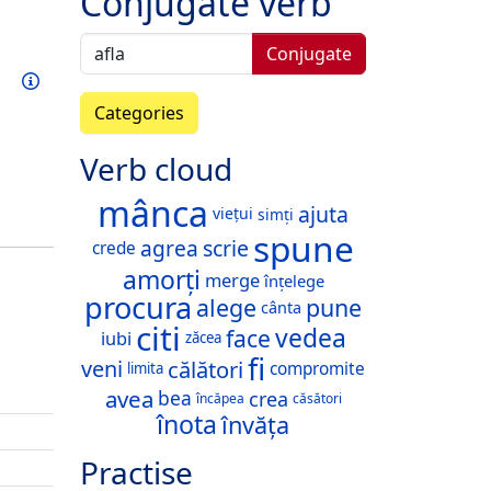
Conjugate verb
Conjugate
Train this verb
Info
Categories
Verb cloud
mânca
ajuta
viețui
simți
spune
agrea
scrie
crede
amorți
merge
înțelege
procura
alege
pune
cânta
citi
vedea
face
iubi
zăcea
fi
călători
veni
compromite
limita
avea
bea
crea
încăpea
căsători
înota
învăța
Practise