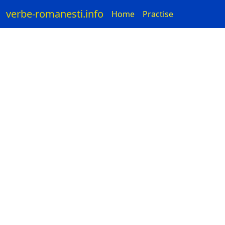
verbe-romanesti.info
Home
Practise