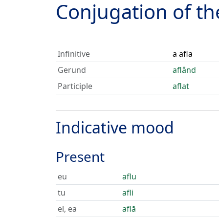
Conjugation of t
Infinitive
a afla
Gerund
aflând
Participle
aflat
Indicative mood
Present
eu
aflu
tu
afli
el, ea
află