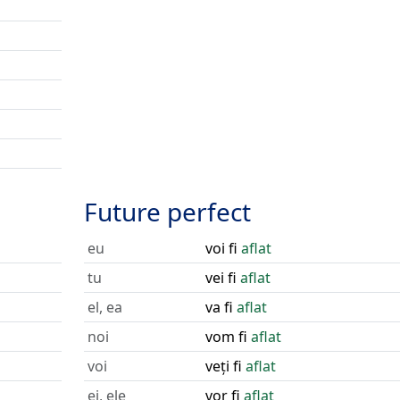
Future perfect
eu
voi fi
aflat
tu
vei fi
aflat
el, ea
va fi
aflat
noi
vom fi
aflat
voi
veți fi
aflat
ei, ele
vor fi
aflat