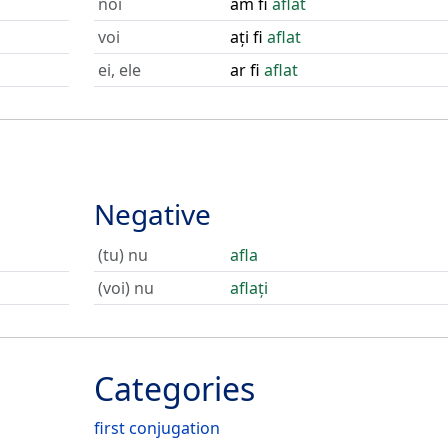
noi
am fi
aflat
voi
ați fi
aflat
ei, ele
ar fi
aflat
Negative
(tu) nu
afla
(voi) nu
aflați
Categories
first conjugation