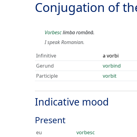
Conjugation of t
Vorbesc
limba română.
I speak Romanian.
Infinitive
a vorbi
Gerund
vorbind
Participle
vorbit
Indicative mood
Present
eu
vorbesc