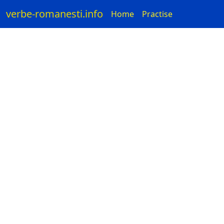
verbe-romanesti.info
Home
Practise