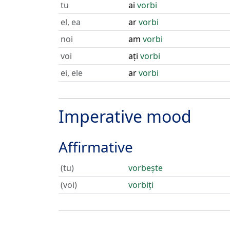
tu
ai
vorbi
el, ea
ar
vorbi
noi
am
vorbi
voi
ați
vorbi
ei, ele
ar
vorbi
Imperative mood
Affirmative
(tu)
vorbește
(voi)
vorbiți