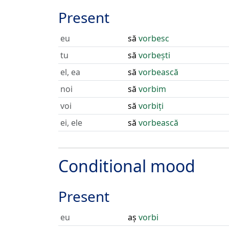
Present
eu
să
vorbesc
tu
să
vorbești
el, ea
să
vorbească
noi
să
vorbim
voi
să
vorbiți
ei, ele
să
vorbească
Conditional mood
Present
eu
aș
vorbi