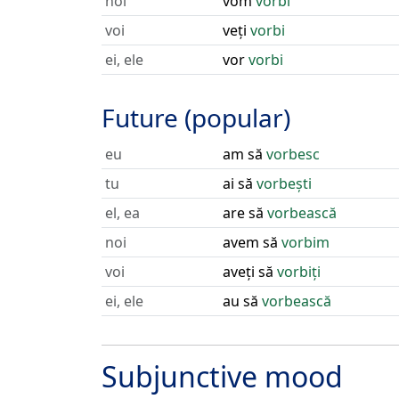
noi
vom
vorbi
voi
veți
vorbi
ei, ele
vor
vorbi
Future (popular)
eu
am să
vorbesc
tu
ai să
vorbești
el, ea
are să
vorbească
noi
avem să
vorbim
voi
aveți să
vorbiți
ei, ele
au să
vorbească
Subjunctive mood