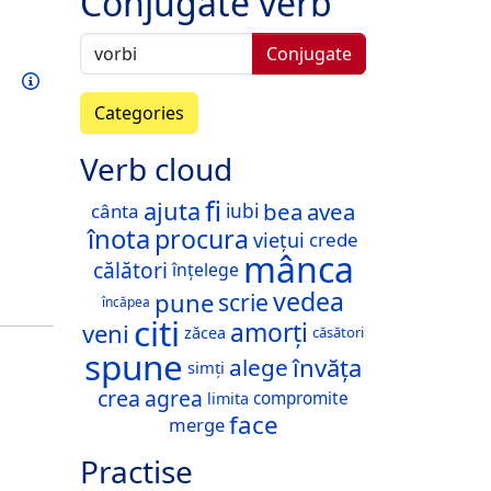
Conjugate verb
Conjugate
Train this verb
Info
Categories
Verb cloud
fi
ajuta
bea
avea
cânta
iubi
înota
procura
viețui
crede
mânca
călători
înțelege
vedea
pune
scrie
încăpea
citi
amorți
veni
zăcea
căsători
spune
învăța
alege
simți
crea
agrea
compromite
limita
face
merge
Practise