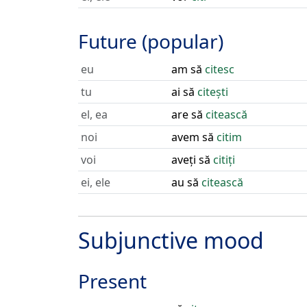
Future (popular)
eu
am să
citesc
tu
ai să
citești
el, ea
are să
citească
noi
avem să
citim
voi
aveți să
citiți
ei, ele
au să
citească
Subjunctive mood
Present