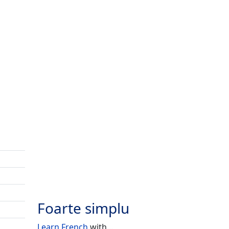
Foarte simplu
Learn French
with...