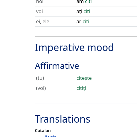
noi
am
citi
voi
ați
citi
ei, ele
ar
citi
Imperative mood
Affirmative
(tu)
citește
(voi)
citiți
Translations
Catalan