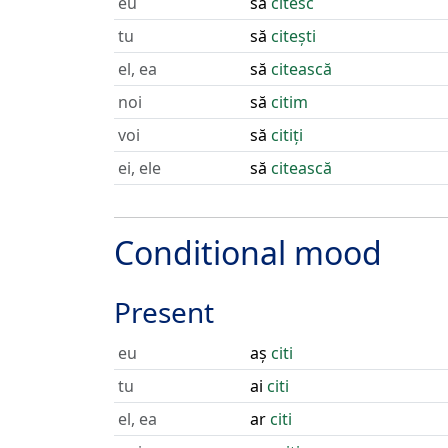
eu
să
citesc
tu
să
citești
el, ea
să
citească
noi
să
citim
voi
să
citiți
ei, ele
să
citească
Conditional mood
Present
eu
aș
citi
tu
ai
citi
el, ea
ar
citi