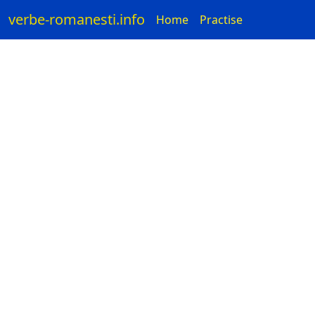
verbe-romanesti.info
Home
Practise