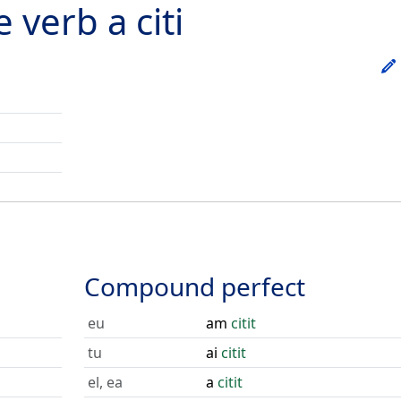
he verb
a citi
Compound perfect
eu
am
citit
tu
ai
citit
el, ea
a
citit