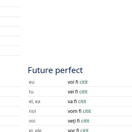
Future perfect
eu
voi fi
citit
tu
vei fi
citit
el, ea
va fi
citit
noi
vom fi
citit
voi
veți fi
citit
ei, ele
vor fi
citit