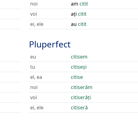
noi
am
citit
voi
ați
citit
ei, ele
au
citit
Pluperfect
eu
citisem
tu
citiseși
el, ea
citise
noi
citiserăm
voi
citiserăți
ei, ele
citiseră