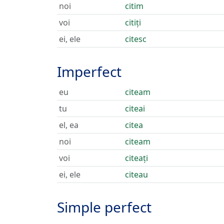
noi
citim
voi
citiți
ei, ele
citesc
Imperfect
eu
citeam
tu
citeai
el, ea
citea
noi
citeam
voi
citeați
ei, ele
citeau
Simple perfect