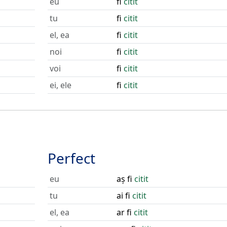
eu
fi
citit
tu
fi
citit
el, ea
fi
citit
noi
fi
citit
voi
fi
citit
ei, ele
fi
citit
Perfect
eu
aș fi
citit
tu
ai fi
citit
el, ea
ar fi
citit