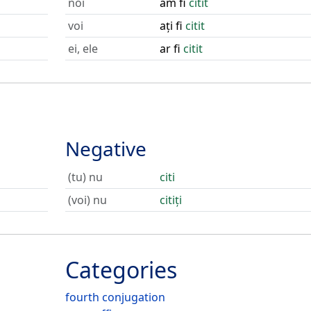
noi
am fi
citit
voi
ați fi
citit
ei, ele
ar fi
citit
Negative
(tu) nu
citi
(voi) nu
citiți
Categories
fourth conjugation