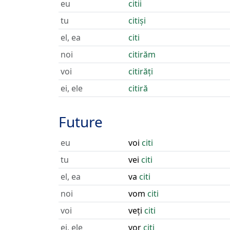
eu
citii
tu
citiși
el, ea
citi
noi
citirăm
voi
citirăți
ei, ele
citiră
Future
eu
voi
citi
tu
vei
citi
el, ea
va
citi
noi
vom
citi
voi
veți
citi
ei, ele
vor
citi