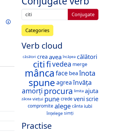
Conjugate verb
Conjugate
Train this verb
Info
Categories
Verb cloud
avea
călători
crea
căsători
încăpea
citi
fi
vedea
merge
mânca
înota
face
bea
spune
învăța
agrea
procura
amorți
ajuta
limita
pune
veni
scrie
crede
viețui
zăcea
alege
iubi
compromite
cânta
înțelege
simți
Practise