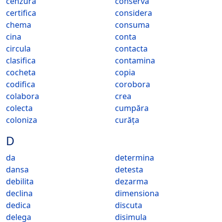
cenzura
conserva
certifica
considera
chema
consuma
cina
conta
circula
contacta
clasifica
contamina
cocheta
copia
codifica
corobora
colabora
crea
colecta
cumpăra
coloniza
curăța
D
da
determina
dansa
detesta
debilita
dezarma
declina
dimensiona
dedica
discuta
delega
disimula