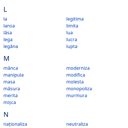
L
la
legitima
lansa
limita
lăsa
lua
lega
lucra
legăna
lupta
M
mânca
moderniza
manipula
modifica
masa
molesta
măsura
monopoliza
merita
murmura
mișca
N
naționaliza
neutraliza