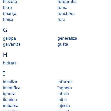
filozofa
fotografia
filtra
fuma
finanța
funcționa
finisa
fura
G
galopa
generaliza
galvaniza
gusta
H
hidrata
I
idealiza
informa
identifica
îngheța
ignora
inhala
ilumina
iniția
îmbarca
injecta