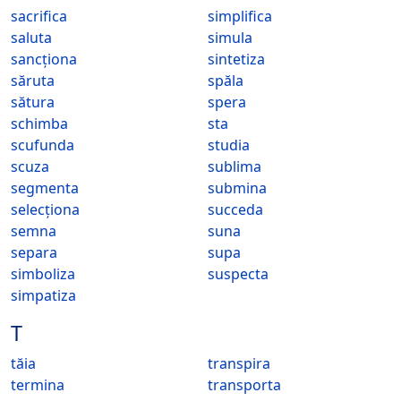
sacrifica
simplifica
saluta
simula
sancționa
sintetiza
săruta
spăla
sătura
spera
schimba
sta
scufunda
studia
scuza
sublima
segmenta
submina
selecționa
succeda
semna
suna
separa
supa
simboliza
suspecta
simpatiza
T
tăia
transpira
termina
transporta