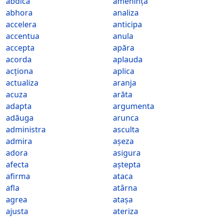
abdica
amenința
abhora
analiza
accelera
anticipa
accentua
anula
accepta
apăra
acorda
aplauda
acționa
aplica
actualiza
aranja
acuza
arăta
adapta
argumenta
adăuga
arunca
administra
asculta
admira
așeza
adora
asigura
afecta
aștepta
afirma
ataca
afla
atârna
agrea
atașa
ajusta
ateriza