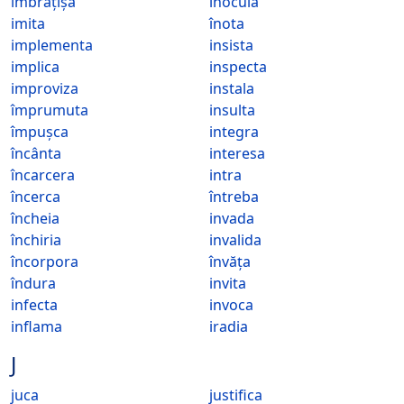
îmbrățișa
inocula
imita
înota
implementa
insista
implica
inspecta
improviza
instala
împrumuta
insulta
împușca
integra
încânta
interesa
încarcera
intra
încerca
întreba
încheia
invada
închiria
invalida
încorpora
învăța
îndura
invita
infecta
invoca
inflama
iradia
J
juca
justifica