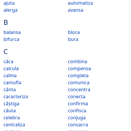
ajuta
automatiza
alerga
avansa
B
balansa
bloca
bifurca
bura
C
căca
combina
calcula
compensa
calma
completa
camufla
comunica
cânta
concentra
caracteriza
conecta
câștiga
confirma
căuta
confisca
celebra
conjuga
centraliza
consacra