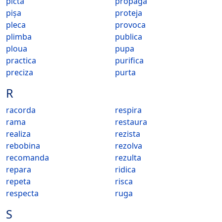
picta
propaga
pișa
proteja
pleca
provoca
plimba
publica
ploua
pupa
practica
purifica
preciza
purta
R
racorda
respira
rama
restaura
realiza
rezista
rebobina
rezolva
recomanda
rezulta
repara
ridica
repeta
risca
respecta
ruga
S