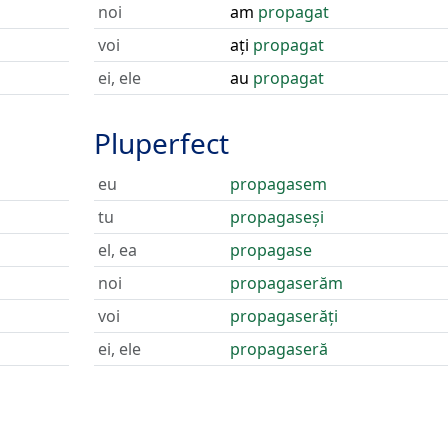
noi
am
propagat
voi
ați
propagat
ei, ele
au
propagat
Pluperfect
eu
propagasem
tu
propagaseși
el, ea
propagase
noi
propagaserăm
voi
propagaserăți
ei, ele
propagaseră