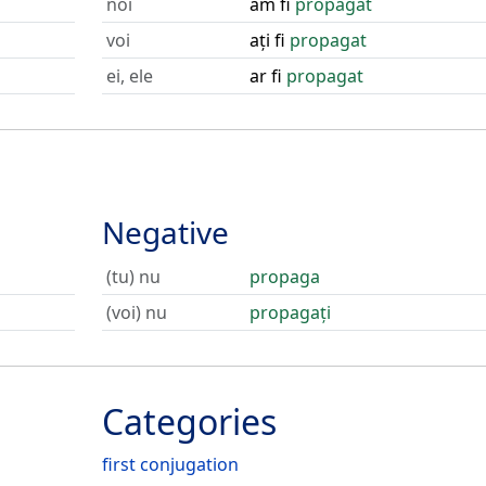
noi
am fi
propagat
voi
ați fi
propagat
ei, ele
ar fi
propagat
Negative
(tu) nu
propaga
(voi) nu
propagați
Categories
first conjugation