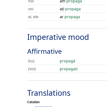
noi
am
propaga
voi
ați
propaga
ei, ele
ar
propaga
Imperative mood
Affirmative
(tu)
propagă
(voi)
propagați
Translations
Catalan