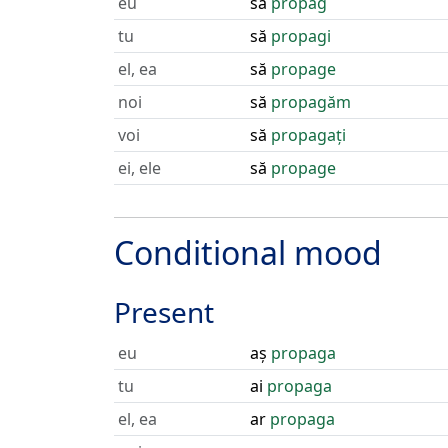
eu
să
propag
tu
să
propagi
el, ea
să
propage
noi
să
propagăm
voi
să
propagați
ei, ele
să
propage
Conditional mood
Present
eu
aș
propaga
tu
ai
propaga
el, ea
ar
propaga