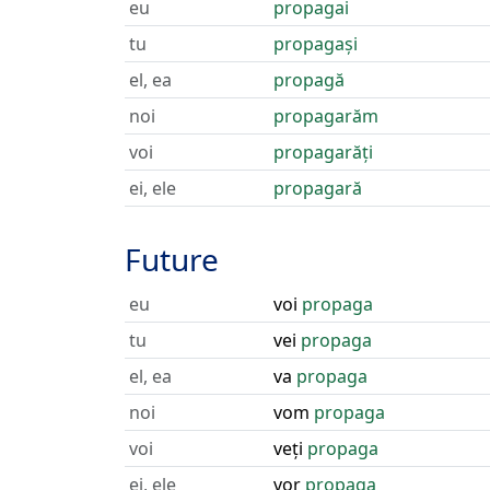
eu
propagai
tu
propagași
el, ea
propagă
noi
propagarăm
voi
propagarăți
ei, ele
propagară
Future
eu
voi
propaga
tu
vei
propaga
el, ea
va
propaga
noi
vom
propaga
voi
veți
propaga
ei, ele
vor
propaga