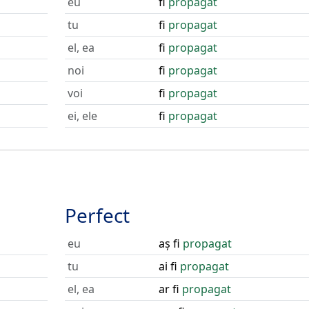
eu
fi
propagat
tu
fi
propagat
el, ea
fi
propagat
noi
fi
propagat
voi
fi
propagat
ei, ele
fi
propagat
Perfect
eu
aș fi
propagat
tu
ai fi
propagat
el, ea
ar fi
propagat