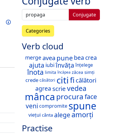
Conjugate verb
Conjugate
Train this verb
Info
Categories
Verb cloud
pune
avea
bea
crea
merge
ajuta
învăța
iubi
înțelege
înota
simți
limita
zăcea
încăpea
citi
fi
călători
crede
căsători
vedea
scrie
agrea
mânca
procura
face
spune
veni
compromite
amorți
alege
viețui
cânta
Practise