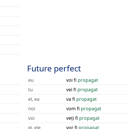
Future perfect
eu
voi fi
propagat
tu
vei fi
propagat
el, ea
va fi
propagat
noi
vom fi
propagat
voi
veți fi
propagat
ei, ele
vor fi
propagat