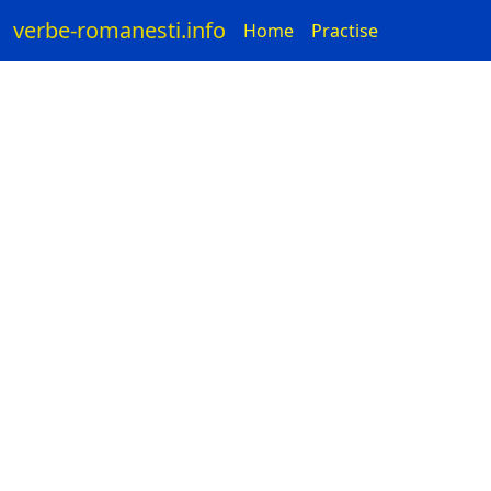
verbe-romanesti.info
Home
Practise