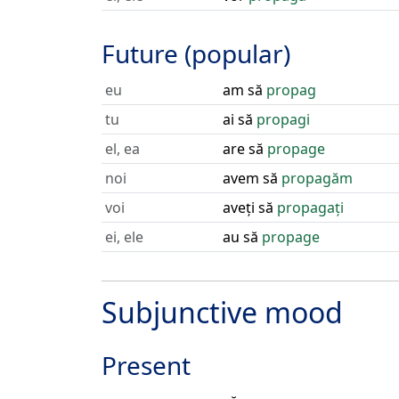
Future (popular)
eu
am să
propag
tu
ai să
propagi
el, ea
are să
propage
noi
avem să
propagăm
voi
aveți să
propagați
ei, ele
au să
propage
Subjunctive mood
Present