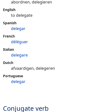
abordnen, delegieren
English
to delegate
Spanish
delegar
French
déléguer
Italian
delegare
Dutch
afvaardigen, delegeren
Portuguese
delegar
Conjugate verb