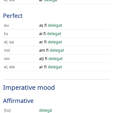
Perfect
eu
aș fi
delegat
tu
ai fi
delegat
el, ea
ar fi
delegat
noi
am fi
delegat
voi
ați fi
delegat
ei, ele
ar fi
delegat
Imperative mood
Affirmative
(tu)
delegă