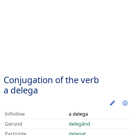
Conjugation of the verb
a delega
Train thi
Inf
Infinitive
a delega
Gerund
delegând
Participle
delegat