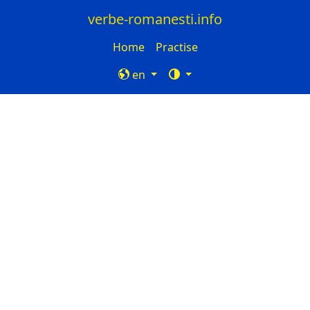
verbe-romanesti.info
Home
Practise
en