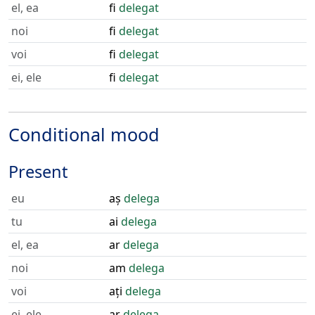
el, ea
fi
delegat
noi
fi
delegat
voi
fi
delegat
ei, ele
fi
delegat
Conditional mood
Present
eu
aș
delega
tu
ai
delega
el, ea
ar
delega
noi
am
delega
voi
ați
delega
ei, ele
ar
delega