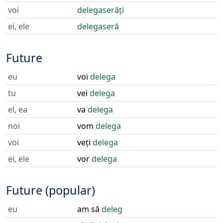
voi
delegaserăți
ei, ele
delegaseră
Future
eu
voi
delega
tu
vei
delega
el, ea
va
delega
noi
vom
delega
voi
veți
delega
ei, ele
vor
delega
Future (popular)
eu
am să
deleg