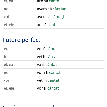
el, ea
are să
cânte
noi
avem să
cântăm
voi
aveți să
cântați
ei, ele
au să
cânte
Future perfect
eu
voi fi
cântat
tu
vei fi
cântat
el, ea
va fi
cântat
noi
vom fi
cântat
voi
veți fi
cântat
ei, ele
vor fi
cântat