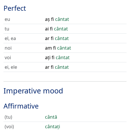
Perfect
eu
aș fi
cântat
tu
ai fi
cântat
el, ea
ar fi
cântat
noi
am fi
cântat
voi
ați fi
cântat
ei, ele
ar fi
cântat
Imperative mood
Affirmative
(tu)
cântă
(voi)
cântați