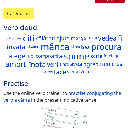
Categories
Verb cloud
citi
fi
vedea
pune
călători
ajuta
merge
limita
mânca
procura
învăța
bea
căsători
zăcea
spune
alege
scrie
compromite
iubi
înțelege
amorți
înota
veni
agrea
avea
crea
simți
crede
face
viețui
încăpea
cânta
Practise
Use the online verb trainer to
practise conjugating the
verb
a cânta
in the present indicative tense.