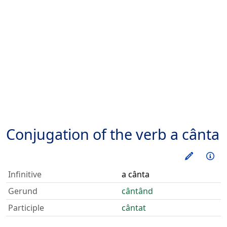
Conjugation of the verb
a cânta
Train thi
Inf
Infinitive
a cânta
Gerund
cântând
Participle
cântat