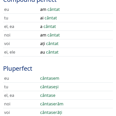
eu
am
cântat
tu
ai
cântat
el, ea
a
cântat
noi
am
cântat
voi
ați
cântat
ei, ele
au
cântat
Pluperfect
eu
cântasem
tu
cântaseși
el, ea
cântase
noi
cântaserăm
voi
cântaserăți