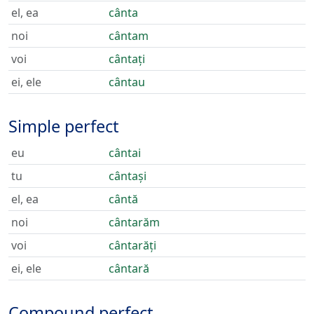
el, ea
cânta
noi
cântam
voi
cântați
ei, ele
cântau
Simple perfect
eu
cântai
tu
cântași
el, ea
cântă
noi
cântarăm
voi
cântarăți
ei, ele
cântară
Compound perfect