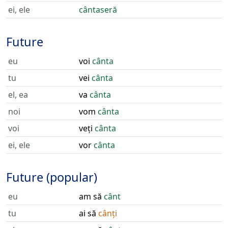
ei, ele
cântaseră
Future
eu
voi
cânta
tu
vei
cânta
el, ea
va
cânta
noi
vom
cânta
voi
veți
cânta
ei, ele
vor
cânta
Future (popular)
eu
am să
cânt
tu
ai să
cânți