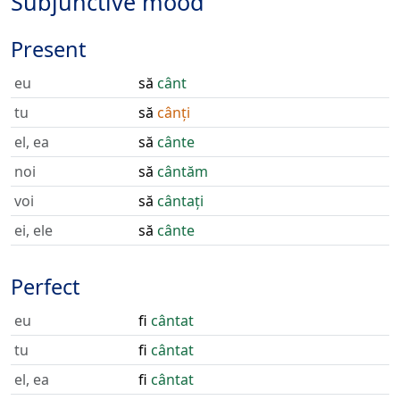
Subjunctive mood
Present
eu
să
cânt
tu
să
cânți
el, ea
să
cânte
noi
să
cântăm
voi
să
cântați
ei, ele
să
cânte
Perfect
eu
fi
cântat
tu
fi
cântat
el, ea
fi
cântat