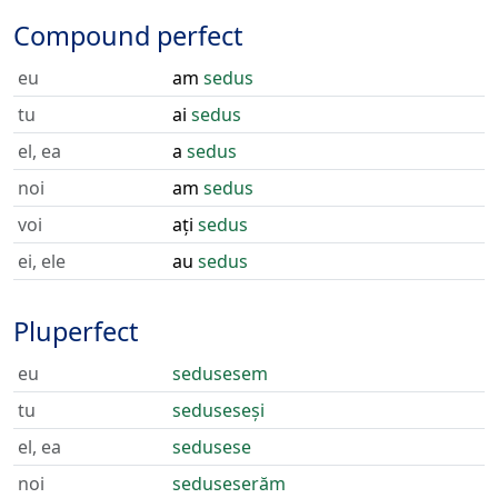
Compound perfect
eu
am
sedus
tu
ai
sedus
el, ea
a
sedus
noi
am
sedus
voi
ați
sedus
ei, ele
au
sedus
Pluperfect
eu
sedusesem
tu
seduseseși
el, ea
sedusese
noi
seduseserăm