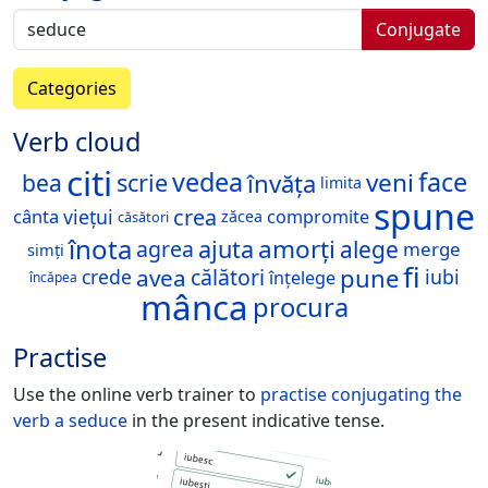
Conjugate
Categories
Verb cloud
citi
vedea
face
veni
învăța
bea
scrie
limita
spune
crea
viețui
cânta
compromite
zăcea
căsători
înota
amorți
ajuta
alege
agrea
merge
simți
fi
pune
avea
călători
crede
iubi
înțelege
încăpea
mânca
procura
Practise
Use the online verb trainer to
practise conjugating the
verb
a seduce
in the present indicative tense.