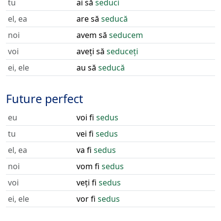
tu
ai să
seduci
el, ea
are să
seducă
noi
avem să
seducem
voi
aveți să
seduceți
ei, ele
au să
seducă
Future perfect
eu
voi fi
sedus
tu
vei fi
sedus
el, ea
va fi
sedus
noi
vom fi
sedus
voi
veți fi
sedus
ei, ele
vor fi
sedus