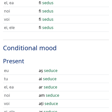
el, ea
fi
sedus
noi
fi
sedus
voi
fi
sedus
ei, ele
fi
sedus
Conditional mood
Present
eu
aș
seduce
tu
ai
seduce
el, ea
ar
seduce
noi
am
seduce
voi
ați
seduce
ei, ele
ar
seduce