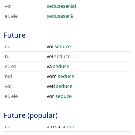
voi
seduseserăți
ei, ele
seduseseră
Future
eu
voi
seduce
tu
vei
seduce
el, ea
va
seduce
noi
vom
seduce
voi
veți
seduce
ei, ele
vor
seduce
Future (popular)
eu
am să
seduc