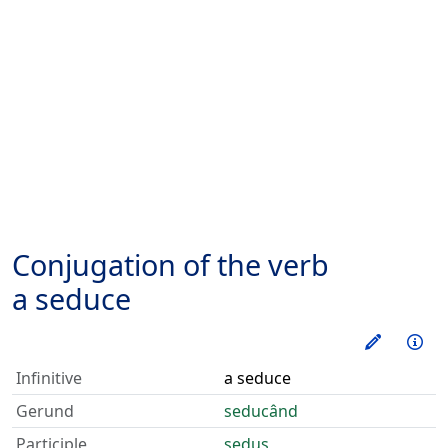
Conjugation of the verb
a seduce
Train thi
Inf
Infinitive
a seduce
Gerund
seducând
Participle
sedus