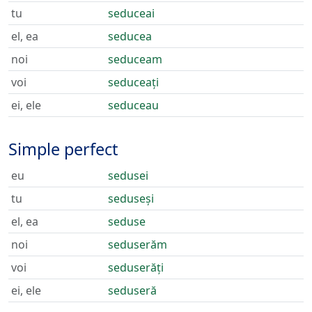
tu
seduceai
el, ea
seducea
noi
seduceam
voi
seduceați
ei, ele
seduceau
Simple perfect
eu
sedusei
tu
seduseși
el, ea
seduse
noi
seduserăm
voi
seduserăți
ei, ele
seduseră