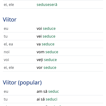
ei, ele
seduseseră
Viitor
eu
voi
seduce
tu
vei
seduce
el, ea
va
seduce
noi
vom
seduce
voi
veți
seduce
ei, ele
vor
seduce
Viitor (popular)
eu
am să
seduc
tu
ai să
seduci