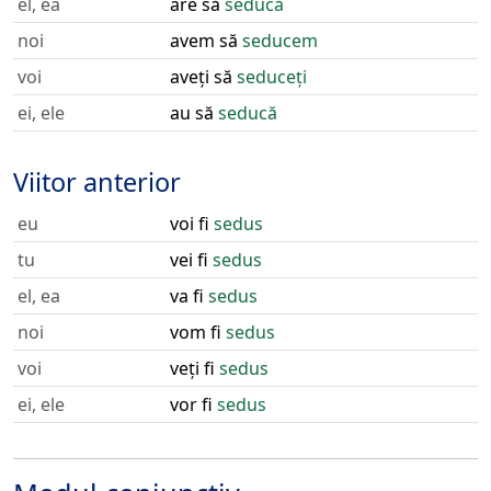
el, ea
are să
seducă
noi
avem să
seducem
voi
aveți să
seduceți
ei, ele
au să
seducă
Viitor anterior
eu
voi fi
sedus
tu
vei fi
sedus
el, ea
va fi
sedus
noi
vom fi
sedus
voi
veți fi
sedus
ei, ele
vor fi
sedus