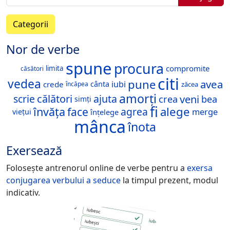
Categorii
Nor de verbe
spune
procura
compromite
limita
căsători
citi
vedea
pune
avea
iubi
crede
cânta
zăcea
încăpea
amorți
călători
veni
scrie
ajuta
crea
bea
simți
fi
alege
învăța
face
agrea
merge
viețui
înțelege
mânca
înota
Exersează
Folosește antrenorul online de verbe pentru a
exersa
conjugarea verbului
a seduce
la timpul prezent, modul
indicativ.