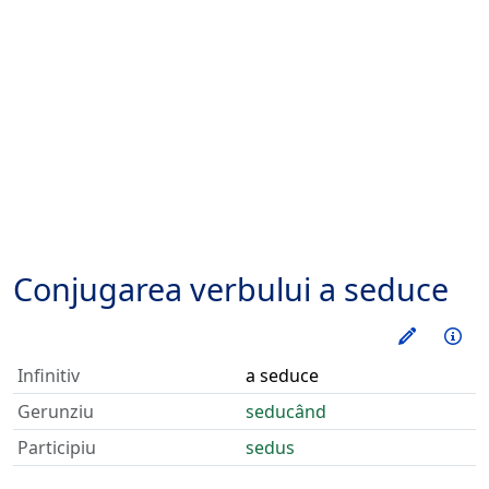
Conjugarea verbului
a seduce
Exerseaz
Inf
Infinitiv
a seduce
Gerunziu
seducând
Participiu
sedus