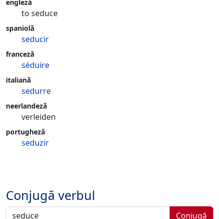
engleză
to seduce
spaniolă
seducir
franceză
séduire
italiană
sedurre
neerlandeză
verleiden
portugheză
seduzir
Conjugă verbul
Conjugă