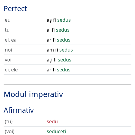
Perfect
eu
aș fi
sedus
tu
ai fi
sedus
el, ea
ar fi
sedus
noi
am fi
sedus
voi
ați fi
sedus
ei, ele
ar fi
sedus
Modul imperativ
Afirmativ
(tu)
sedu
(voi)
seduceți