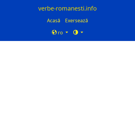
verbe-romanesti.info
Acasă
Exersează
ro