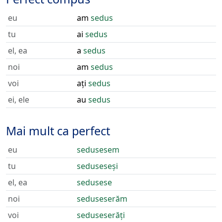
eu
am
sedus
tu
ai
sedus
el, ea
a
sedus
noi
am
sedus
voi
ați
sedus
ei, ele
au
sedus
Mai mult ca perfect
eu
sedusesem
tu
seduseseși
el, ea
sedusese
noi
seduseserăm
voi
seduseserăți