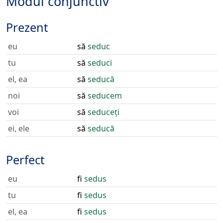
Modul conjunctiv
Prezent
eu
să
seduc
tu
să
seduci
el, ea
să
seducă
noi
să
seducem
voi
să
seduceți
ei, ele
să
seducă
Perfect
eu
fi
sedus
tu
fi
sedus
el, ea
fi
sedus