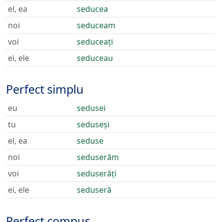
el, ea
seducea
noi
seduceam
voi
seduceați
ei, ele
seduceau
Perfect simplu
eu
sedusei
tu
seduseși
el, ea
seduse
noi
seduserăm
voi
seduserăți
ei, ele
seduseră
Perfect compus