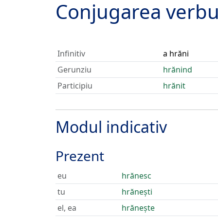
Conjugarea verbu
Infinitiv
a hrăni
Gerunziu
hrănind
Participiu
hrănit
Modul indicativ
Prezent
eu
hrănesc
tu
hrănești
el, ea
hrănește