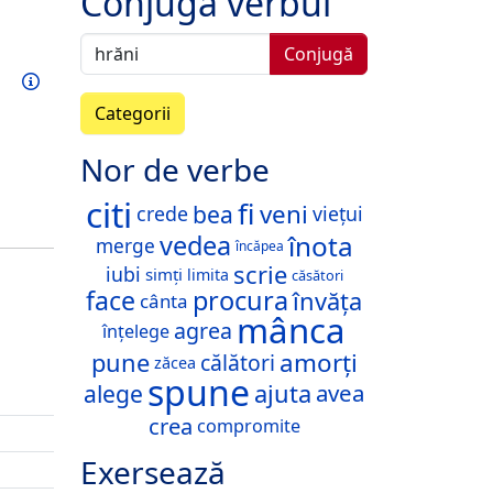
Conjugă verbul
Conjugă
Exersează acest verb
Informații
Categorii
Nor de verbe
citi
fi
veni
bea
crede
viețui
înota
vedea
merge
încăpea
scrie
iubi
simți
limita
căsători
face
procura
învăța
cânta
mânca
agrea
înțelege
amorți
pune
călători
zăcea
spune
alege
ajuta
avea
crea
compromite
Exersează