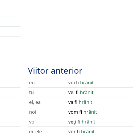
Viitor anterior
eu
voi fi
hrănit
tu
vei fi
hrănit
el, ea
va fi
hrănit
noi
vom fi
hrănit
voi
veți fi
hrănit
ei, ele
vor fi
hrănit