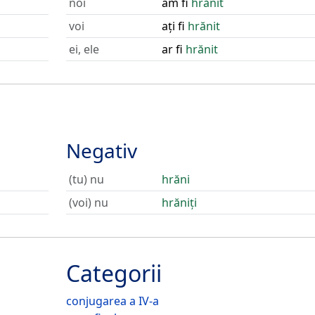
noi
am fi
hrănit
voi
ați fi
hrănit
ei, ele
ar fi
hrănit
Negativ
(tu) nu
hrăni
(voi) nu
hrăniți
Categorii
conjugarea a IV-a