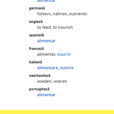
alimentar
germană
füttern, nähren, nutrieren
engleză
to feed, to nourish
spaniolă
alimentar
franceză
alimenter,
nourrir
italiană
alimentare
,
nutrire
neerlandeză
voeden, voeren
portugheză
alimentar