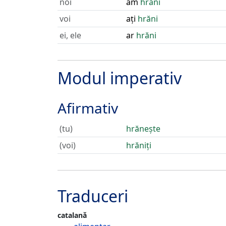
noi
am
hrăni
voi
ați
hrăni
ei, ele
ar
hrăni
Modul imperativ
Afirmativ
(tu)
hrănește
(voi)
hrăniți
Traduceri
catalană