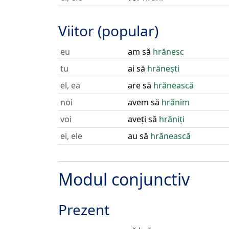
Viitor (popular)
eu
am să
hrănesc
tu
ai să
hrănești
el, ea
are să
hrănească
noi
avem să
hrănim
voi
aveți să
hrăniți
ei, ele
au să
hrănească
Modul conjunctiv
Prezent