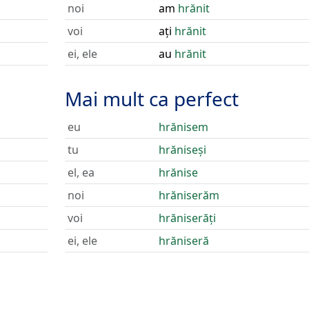
noi
am
hrănit
voi
ați
hrănit
ei, ele
au
hrănit
Mai mult ca perfect
eu
hrănisem
tu
hrăniseși
el, ea
hrănise
noi
hrăniserăm
voi
hrăniserăți
ei, ele
hrăniseră