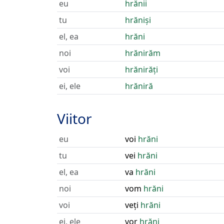
eu
hrănii
tu
hrăniși
el, ea
hrăni
noi
hrănirăm
voi
hrănirăți
ei, ele
hrăniră
Viitor
eu
voi
hrăni
tu
vei
hrăni
el, ea
va
hrăni
noi
vom
hrăni
voi
veți
hrăni
ei, ele
vor
hrăni