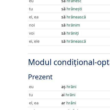
eu
să
hrănesc
tu
să
hrănești
el, ea
să
hrănească
noi
să
hrănim
voi
să
hrăniți
ei, ele
să
hrănească
Modul condițional-opt
Prezent
eu
aș
hrăni
tu
ai
hrăni
el, ea
ar
hrăni