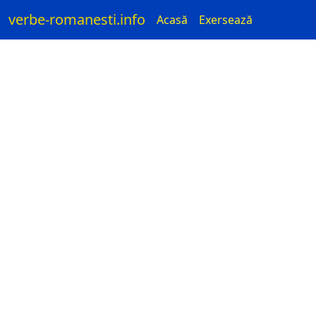
verbe-romanesti.info
Acasă
Exersează