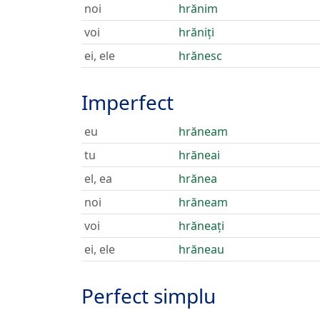
noi
hrănim
voi
hrăniți
ei, ele
hrănesc
Imperfect
eu
hrăneam
tu
hrăneai
el, ea
hrănea
noi
hrăneam
voi
hrăneați
ei, ele
hrăneau
Perfect simplu