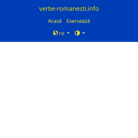
verbe-romanesti.info
Acasă
Exersează
ro