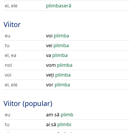
ei, ele
plimbaseră
Viitor
eu
voi
plimba
tu
vei
plimba
el, ea
va
plimba
noi
vom
plimba
voi
veți
plimba
ei, ele
vor
plimba
Viitor (popular)
eu
am să
plimb
tu
ai să
plimbi