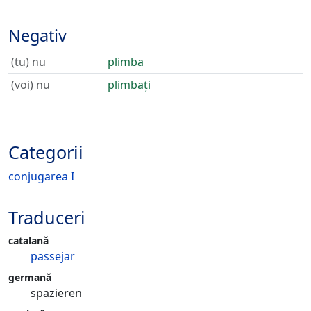
Negativ
(tu) nu
plimba
(voi) nu
plimbați
Categorii
conjugarea I
Traduceri
catalană
passejar
germană
spazieren