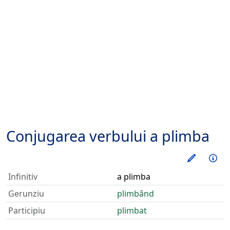
Conjugarea verbului
a plimba
Exerseaz
Inf
Infinitiv
a plimba
Gerunziu
plimbând
Participiu
plimbat