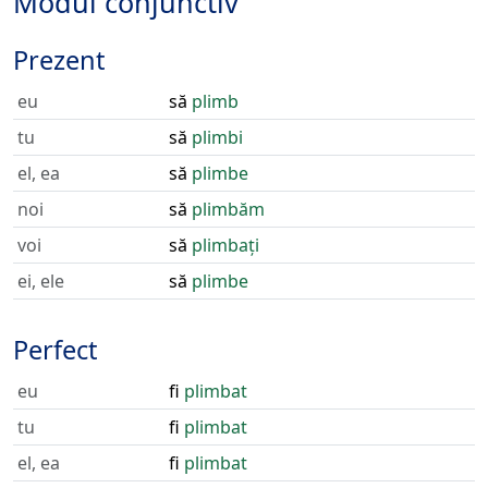
Modul conjunctiv
Prezent
eu
să
plimb
tu
să
plimbi
el, ea
să
plimbe
noi
să
plimbăm
voi
să
plimbați
ei, ele
să
plimbe
Perfect
eu
fi
plimbat
tu
fi
plimbat
el, ea
fi
plimbat