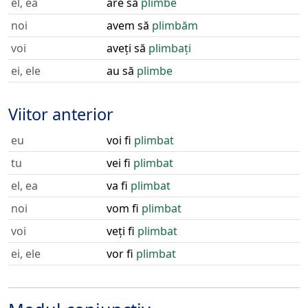
el, ea
are să
plimbe
noi
avem să
plimbăm
voi
aveți să
plimbați
ei, ele
au să
plimbe
Viitor anterior
eu
voi fi
plimbat
tu
vei fi
plimbat
el, ea
va fi
plimbat
noi
vom fi
plimbat
voi
veți fi
plimbat
ei, ele
vor fi
plimbat