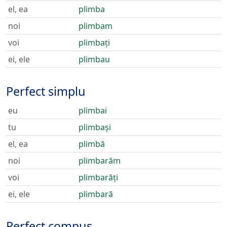
el, ea
plimba
noi
plimbam
voi
plimbați
ei, ele
plimbau
Perfect simplu
eu
plimbai
tu
plimbași
el, ea
plimbă
noi
plimbarăm
voi
plimbarăți
ei, ele
plimbară
Perfect compus