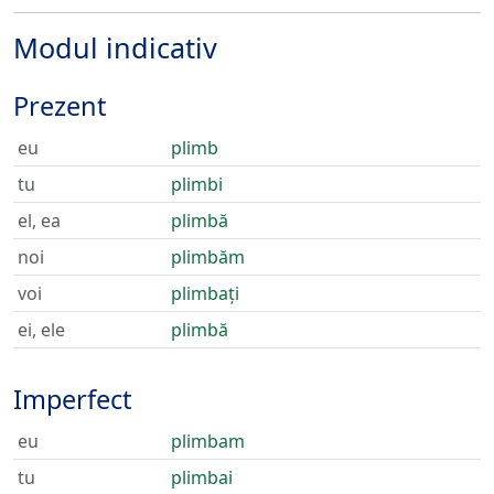
Modul indicativ
Prezent
eu
plimb
tu
plimbi
el, ea
plimbă
noi
plimbăm
voi
plimbați
ei, ele
plimbă
Imperfect
eu
plimbam
tu
plimbai