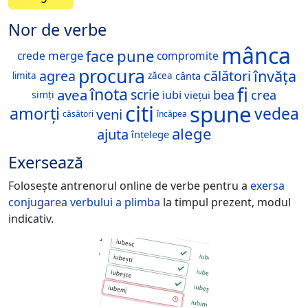
Nor de verbe
mânca
pune
face
merge
crede
compromite
procura
învăța
călători
agrea
cânta
limita
zăcea
fi
înota
avea
scrie
bea
crea
iubi
simți
viețui
citi
spune
amorți
vedea
veni
căsători
încăpea
alege
ajuta
înțelege
Exersează
Folosește antrenorul online de verbe pentru a
exersa
conjugarea verbului
a plimba
la timpul prezent, modul
indicativ.