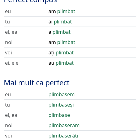
eu
am
plimbat
tu
ai
plimbat
el, ea
a
plimbat
noi
am
plimbat
voi
ați
plimbat
ei, ele
au
plimbat
Mai mult ca perfect
eu
plimbasem
tu
plimbaseși
el, ea
plimbase
noi
plimbaserăm
voi
plimbaserăți