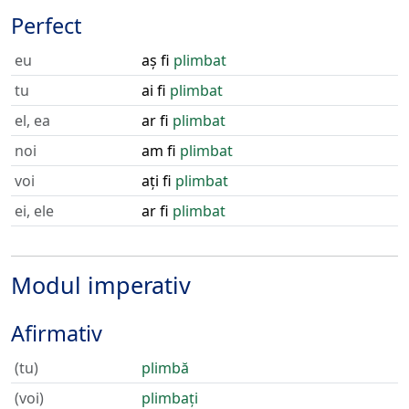
Perfect
eu
aș fi
plimbat
tu
ai fi
plimbat
el, ea
ar fi
plimbat
noi
am fi
plimbat
voi
ați fi
plimbat
ei, ele
ar fi
plimbat
Modul imperativ
Afirmativ
(tu)
plimbă
(voi)
plimbați