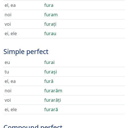
el, ea
fura
noi
furam
voi
furați
ei, ele
furau
Simple perfect
eu
furai
tu
furași
el, ea
fură
noi
furarăm
voi
furarăți
ei, ele
furară
Compound perfect