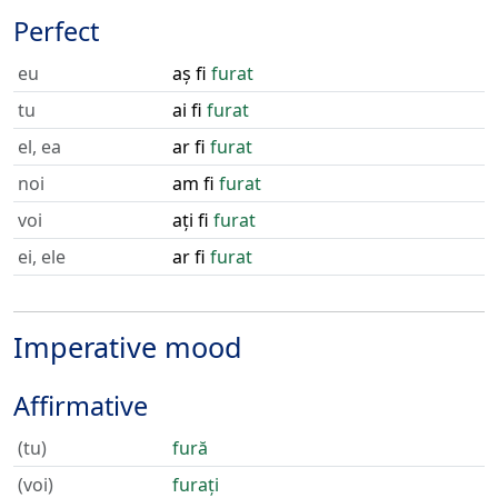
Perfect
eu
aș fi
furat
tu
ai fi
furat
el, ea
ar fi
furat
noi
am fi
furat
voi
ați fi
furat
ei, ele
ar fi
furat
Imperative mood
Affirmative
(tu)
fură
(voi)
furați