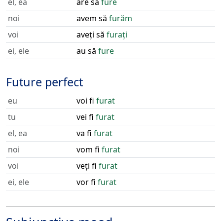
el, ea
are să
fure
noi
avem să
furăm
voi
aveți să
furați
ei, ele
au să
fure
Future perfect
eu
voi fi
furat
tu
vei fi
furat
el, ea
va fi
furat
noi
vom fi
furat
voi
veți fi
furat
ei, ele
vor fi
furat