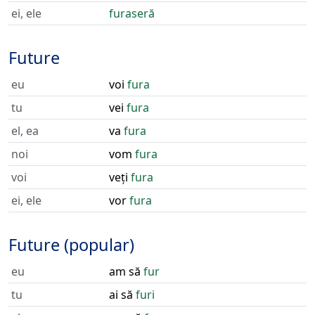
ei, ele
furaseră
Future
eu
voi
fura
tu
vei
fura
el, ea
va
fura
noi
vom
fura
voi
veți
fura
ei, ele
vor
fura
Future (popular)
eu
am să
fur
tu
ai să
furi