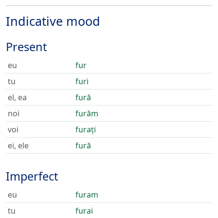
Indicative mood
Present
eu
fur
tu
furi
el, ea
fură
noi
furăm
voi
furați
ei, ele
fură
Imperfect
eu
furam
tu
furai