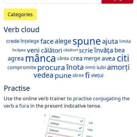
Categories
Verb cloud
spune
face
ajuta
alege
crede
înțelege
limita
veni
învăța
călători
scrie
bea
căsători
încăpea
mânca
citi
avea
agrea
crea
merge
cânta
procura
înota
amorți
iubi
compromite
simți
fi
vedea
pune
viețui
zăcea
Practise
Use the online verb trainer to
practise conjugating the
verb
a fura
in the present indicative tense.