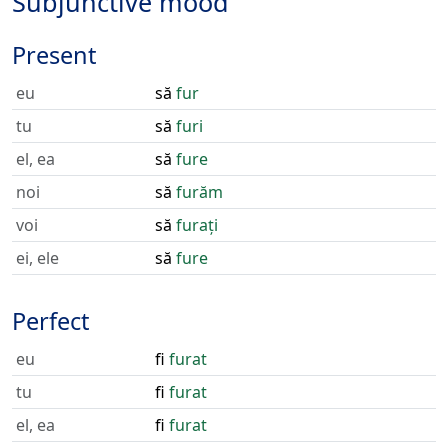
Subjunctive mood
Present
eu
să
fur
tu
să
furi
el, ea
să
fure
noi
să
furăm
voi
să
furați
ei, ele
să
fure
Perfect
eu
fi
furat
tu
fi
furat
el, ea
fi
furat