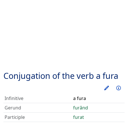
Conjugation of the verb
a fura
Train thi
Inf
Infinitive
a fura
Gerund
furând
Participle
furat