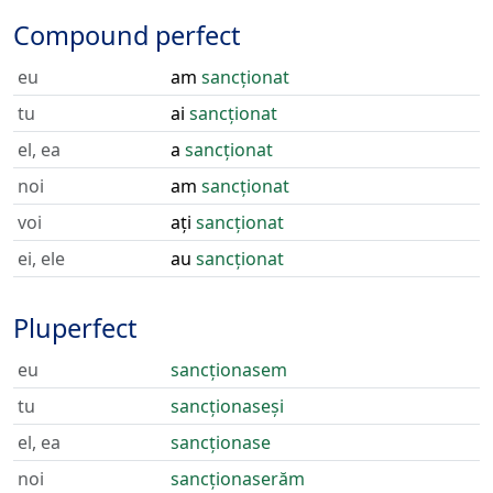
Compound perfect
eu
am
sancționat
tu
ai
sancționat
el, ea
a
sancționat
noi
am
sancționat
voi
ați
sancționat
ei, ele
au
sancționat
Pluperfect
eu
sancționasem
tu
sancționaseși
el, ea
sancționase
noi
sancționaserăm