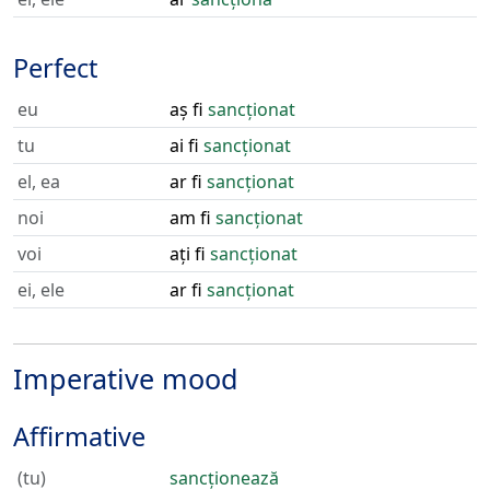
Perfect
eu
aș fi
sancționat
tu
ai fi
sancționat
el, ea
ar fi
sancționat
noi
am fi
sancționat
voi
ați fi
sancționat
ei, ele
ar fi
sancționat
Imperative mood
Affirmative
(tu)
sancționează