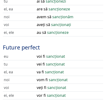
tu
ai să
sancționezi
el, ea
are să
sancționeze
noi
avem să
sancționăm
voi
aveți să
sancționați
ei, ele
au să
sancționeze
Future perfect
eu
voi fi
sancționat
tu
vei fi
sancționat
el, ea
va fi
sancționat
noi
vom fi
sancționat
voi
veți fi
sancționat
ei, ele
vor fi
sancționat