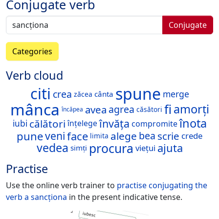
Conjugate verb
Conjugate
Categories
Verb cloud
spune
citi
crea
merge
cânta
zăcea
mânca
fi
amorți
avea
agrea
căsători
încăpea
înota
învăța
călători
iubi
înțelege
compromite
pune
face
veni
alege
scrie
bea
crede
limita
procura
vedea
ajuta
viețui
simți
Practise
Use the online verb trainer to
practise conjugating the
verb
a sancționa
in the present indicative tense.