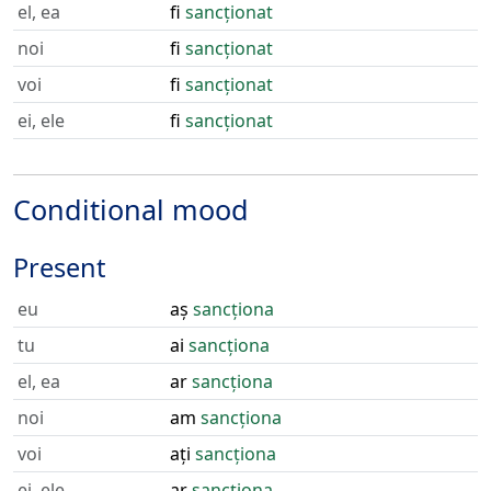
el, ea
fi
sancționat
noi
fi
sancționat
voi
fi
sancționat
ei, ele
fi
sancționat
Conditional mood
Present
eu
aș
sancționa
tu
ai
sancționa
el, ea
ar
sancționa
noi
am
sancționa
voi
ați
sancționa
ei, ele
ar
sancționa