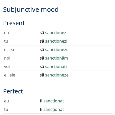
Subjunctive mood
Present
eu
să
sancționez
tu
să
sancționezi
el, ea
să
sancționeze
noi
să
sancționăm
voi
să
sancționați
ei, ele
să
sancționeze
Perfect
eu
fi
sancționat
tu
fi
sancționat