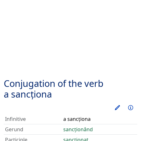
Conjugation of the verb
a sancționa
Train thi
Inf
Infinitive
a sancționa
Gerund
sancționând
Participle
sancționat