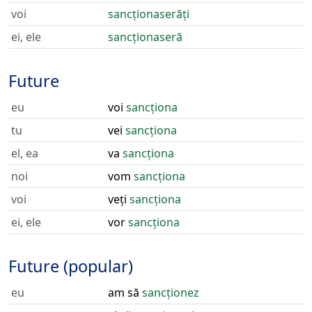
voi
sancționaserăți
ei, ele
sancționaseră
Future
eu
voi
sancționa
tu
vei
sancționa
el, ea
va
sancționa
noi
vom
sancționa
voi
veți
sancționa
ei, ele
vor
sancționa
Future (popular)
eu
am să
sancționez