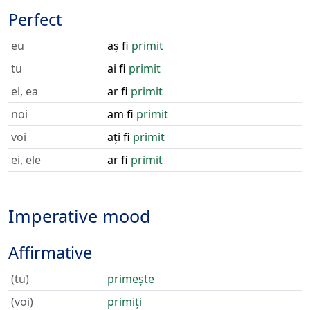
Perfect
eu
aș fi
primit
tu
ai fi
primit
el, ea
ar fi
primit
noi
am fi
primit
voi
ați fi
primit
ei, ele
ar fi
primit
Imperative mood
Affirmative
(tu)
primește
(voi)
primiți