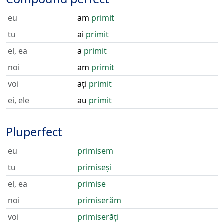
eu
am
primit
tu
ai
primit
el, ea
a
primit
noi
am
primit
voi
ați
primit
ei, ele
au
primit
Pluperfect
eu
primisem
tu
primiseși
el, ea
primise
noi
primiserăm
voi
primiserăți