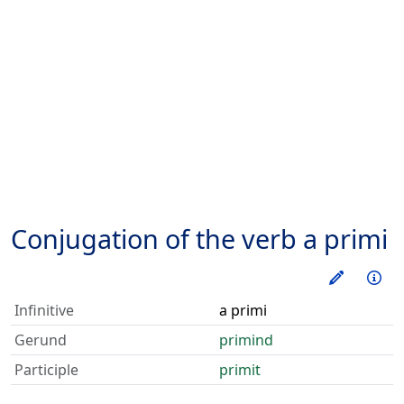
Conjugation of the verb
a primi
Train thi
Inf
Infinitive
a primi
Gerund
primind
Participle
primit