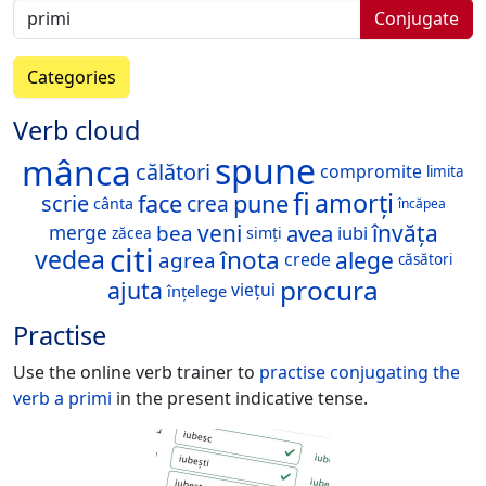
Conjugate
Categories
Verb cloud
spune
mânca
călători
compromite
limita
fi
amorți
face
pune
scrie
crea
cânta
încăpea
veni
avea
învăța
bea
iubi
merge
simți
zăcea
citi
vedea
înota
alege
agrea
crede
căsători
procura
ajuta
viețui
înțelege
Practise
Use the online verb trainer to
practise conjugating the
verb
a primi
in the present indicative tense.