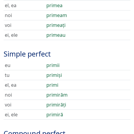
el, ea
primea
noi
primeam
voi
primeați
ei, ele
primeau
Simple perfect
eu
primii
tu
primiși
el, ea
primi
noi
primirăm
voi
primirăți
ei, ele
primiră
Compound perfect