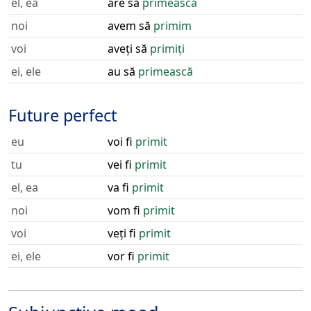
el, ea
are să
primească
noi
avem să
primim
voi
aveți să
primiți
ei, ele
au să
primească
Future perfect
eu
voi fi
primit
tu
vei fi
primit
el, ea
va fi
primit
noi
vom fi
primit
voi
veți fi
primit
ei, ele
vor fi
primit