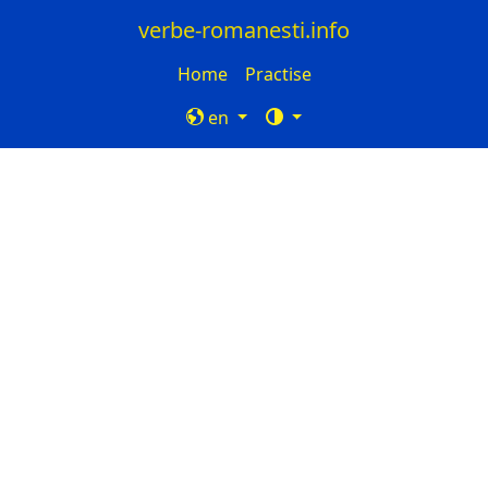
verbe-romanesti.info
Home
Practise
en