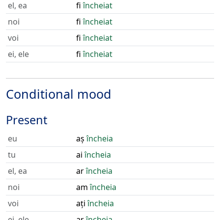
el, ea
fi
încheiat
noi
fi
încheiat
voi
fi
încheiat
ei, ele
fi
încheiat
Conditional mood
Present
eu
aș
încheia
tu
ai
încheia
el, ea
ar
încheia
noi
am
încheia
voi
ați
încheia
ei, ele
ar
încheia