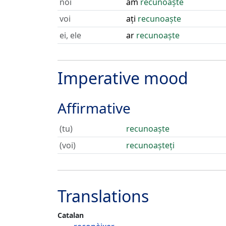
noi
am
recunoaște
voi
ați
recunoaște
ei, ele
ar
recunoaște
Imperative mood
Affirmative
(tu)
recunoaște
(voi)
recunoașteți
Translations
Catalan