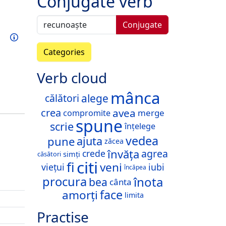
Conjugate verb
Conjugate
Train this verb
Info
Categories
Verb cloud
mânca
alege
călători
crea
avea
merge
compromite
spune
scrie
înțelege
vedea
pune
ajuta
zăcea
învăța
agrea
crede
simți
căsători
citi
fi
veni
viețui
iubi
încăpea
înota
procura
bea
cânta
face
amorți
limita
Practise