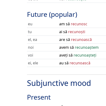
Future (popular)
eu
am să
recunosc
tu
ai să
recunoști
el, ea
are să
recunoască
noi
avem să
recunoaștem
voi
aveți să
recunoașteți
ei, ele
au să
recunoască
Subjunctive mood
Present