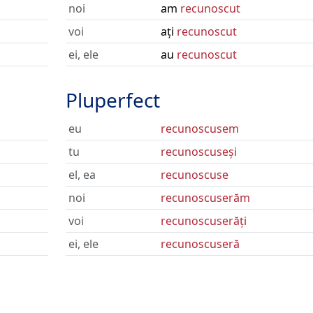
noi
am
recunoscut
voi
ați
recunoscut
ei, ele
au
recunoscut
Pluperfect
eu
recunoscusem
tu
recunoscuseși
el, ea
recunoscuse
noi
recunoscuserăm
voi
recunoscuserăți
ei, ele
recunoscuseră