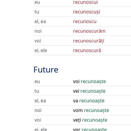
eu
recunoscui
tu
recunoscuși
el, ea
recunoscu
noi
recunoscurăm
voi
recunoscurăți
ei, ele
recunoscură
Future
eu
voi
recunoaște
tu
vei
recunoaște
el, ea
va
recunoaște
noi
vom
recunoaște
voi
veți
recunoaște
ei, ele
vor
recunoaște