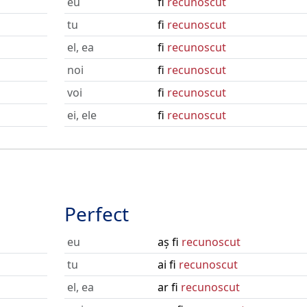
eu
fi
recunoscut
tu
fi
recunoscut
el, ea
fi
recunoscut
noi
fi
recunoscut
voi
fi
recunoscut
ei, ele
fi
recunoscut
Perfect
eu
aș fi
recunoscut
tu
ai fi
recunoscut
el, ea
ar fi
recunoscut