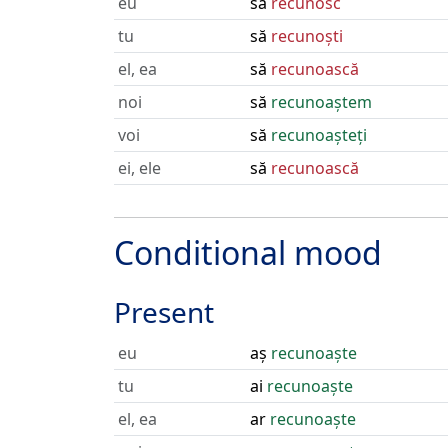
eu
să
recunosc
tu
să
recunoști
el, ea
să
recunoască
noi
să
recunoaștem
voi
să
recunoașteți
ei, ele
să
recunoască
Conditional mood
Present
eu
aș
recunoaște
tu
ai
recunoaște
el, ea
ar
recunoaște