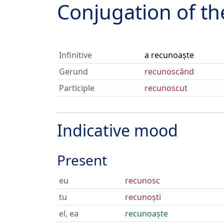
Conjugation of t
Infinitive
a recunoaște
Gerund
recunoscând
Participle
recunoscut
Indicative mood
Present
eu
recunosc
tu
recunoști
el, ea
recunoaște