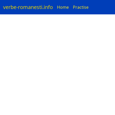
verbe-romanesti.info
Home
Practise