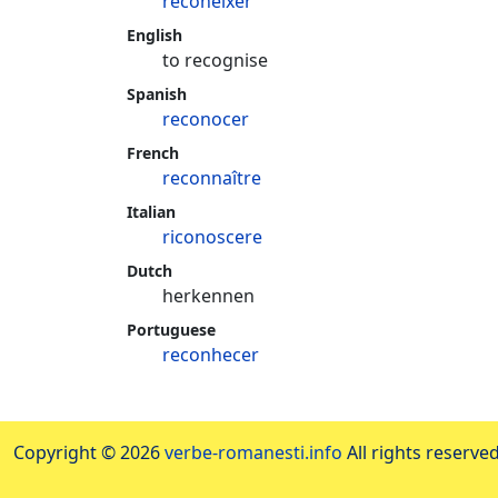
reconèixer
English
to recognise
Spanish
reconocer
French
reconnaître
Italian
riconoscere
Dutch
herkennen
Portuguese
reconhecer
Copyright © 2026
verbe-romanesti.info
All rights reserved