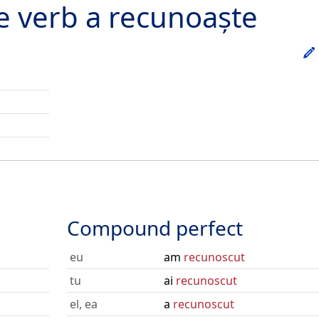
he verb
a recunoaște
Compound perfect
eu
am
recunoscut
tu
ai
recunoscut
el, ea
a
recunoscut