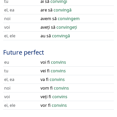
tu
ai să
convingi
el, ea
are să
convingă
noi
avem să
convingem
voi
aveți să
convingeți
ei, ele
au să
convingă
Future perfect
eu
voi fi
convins
tu
vei fi
convins
el, ea
va fi
convins
noi
vom fi
convins
voi
veți fi
convins
ei, ele
vor fi
convins