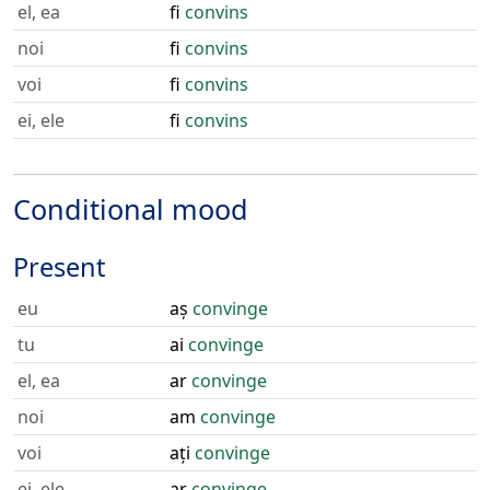
el, ea
fi
convins
noi
fi
convins
voi
fi
convins
ei, ele
fi
convins
Conditional mood
Present
eu
aș
convinge
tu
ai
convinge
el, ea
ar
convinge
noi
am
convinge
voi
ați
convinge
ei, ele
ar
convinge