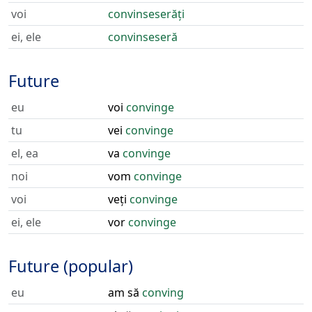
voi
convinseserăți
ei, ele
convinseseră
Future
eu
voi
convinge
tu
vei
convinge
el, ea
va
convinge
noi
vom
convinge
voi
veți
convinge
ei, ele
vor
convinge
Future (popular)
eu
am să
conving