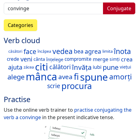
Conjugate
Categories
Verb cloud
vedea
înota
face
agrea
bea
limita
căsători
încăpea
veni
merge
crea
crede
compromite
cânta
înțelege
simți
citi
învăța
pune
călători
ajuta
iubi
viețui
zăcea
mânca
spune
fi
amorți
alege
avea
procura
scrie
Practise
Use the online verb trainer to
practise conjugating the
verb
a convinge
in the present indicative tense.