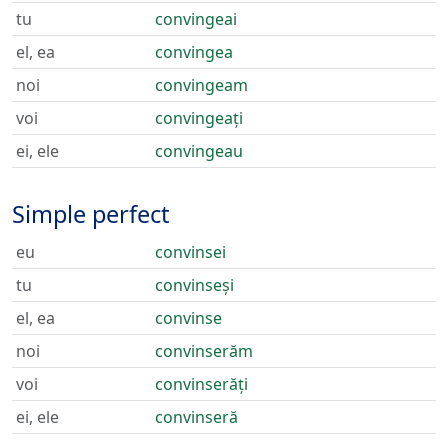
tu
convingeai
el, ea
convingea
noi
convingeam
voi
convingeați
ei, ele
convingeau
Simple perfect
eu
convinsei
tu
convinseși
el, ea
convinse
noi
convinserăm
voi
convinserăți
ei, ele
convinseră