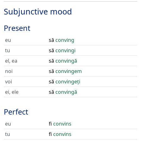
Subjunctive mood
Present
eu
să
conving
tu
să
convingi
el, ea
să
convingă
noi
să
convingem
voi
să
convingeți
ei, ele
să
convingă
Perfect
eu
fi
convins
tu
fi
convins