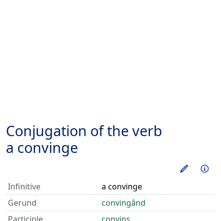
Conjugation of the verb
a convinge
Train thi
Inf
Infinitive
a convinge
Gerund
convingând
Participle
convins