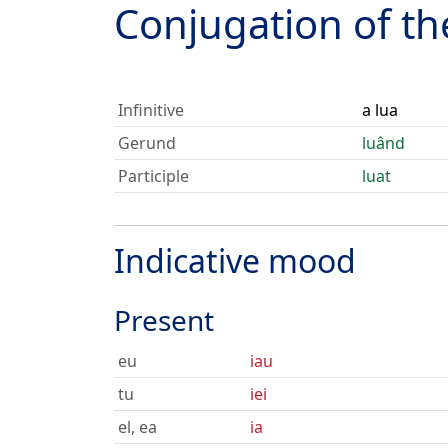
Conjugation of t
Infinitive
a lua
Gerund
luând
Participle
luat
Indicative mood
Present
eu
iau
tu
iei
el, ea
ia