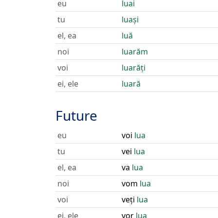
eu
luai
tu
luași
el, ea
luă
noi
luarăm
voi
luarăți
ei, ele
luară
Future
eu
voi
lua
tu
vei
lua
el, ea
va
lua
noi
vom
lua
voi
veți
lua
ei, ele
vor
lua