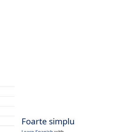
Foarte simplu
Learn Spanish
with...