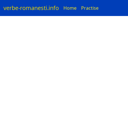
verbe-romanesti.info
Home
Practise