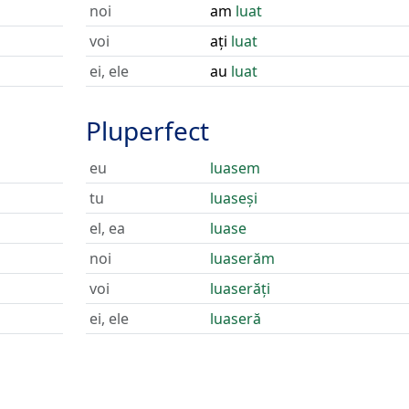
noi
am
luat
voi
ați
luat
ei, ele
au
luat
Pluperfect
eu
luasem
tu
luaseși
el, ea
luase
noi
luaserăm
voi
luaserăți
ei, ele
luaseră