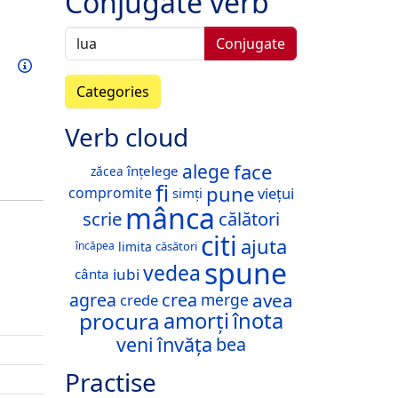
Conjugate verb
Conjugate
Train this verb
Info
Categories
Verb cloud
face
alege
înțelege
zăcea
fi
pune
viețui
compromite
simți
mânca
scrie
călători
citi
ajuta
limita
căsători
încăpea
spune
vedea
iubi
cânta
avea
agrea
crea
merge
crede
procura
amorți
înota
veni
învăța
bea
Practise