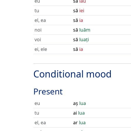
eu
să
iau
tu
să
iei
el, ea
să
ia
noi
să
luăm
voi
să
luați
ei, ele
să
ia
Conditional mood
Present
eu
aș
lua
tu
ai
lua
el, ea
ar
lua