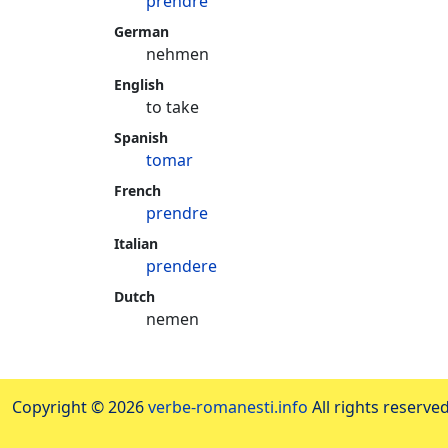
prendre
German
nehmen
English
to take
Spanish
tomar
French
prendre
Italian
prendere
Dutch
nemen
Copyright © 2026
verbe-romanesti.info
All rights reserved