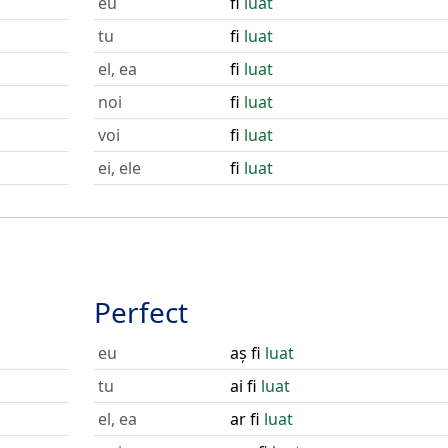
eu
fi
luat
tu
fi
luat
el, ea
fi
luat
noi
fi
luat
voi
fi
luat
ei, ele
fi
luat
Perfect
eu
aș fi
luat
tu
ai fi
luat
el, ea
ar fi
luat