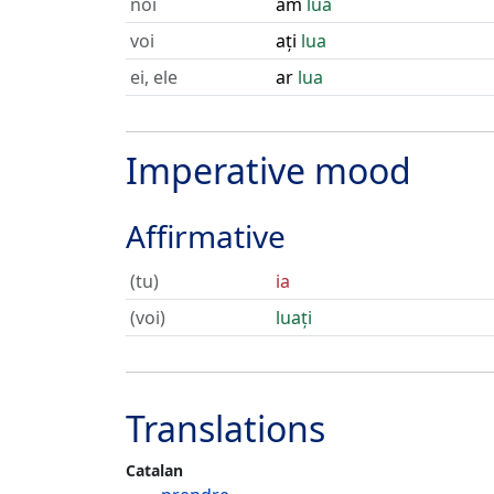
noi
am
lua
voi
ați
lua
ei, ele
ar
lua
Imperative mood
Affirmative
(tu)
ia
(voi)
luați
Translations
Catalan