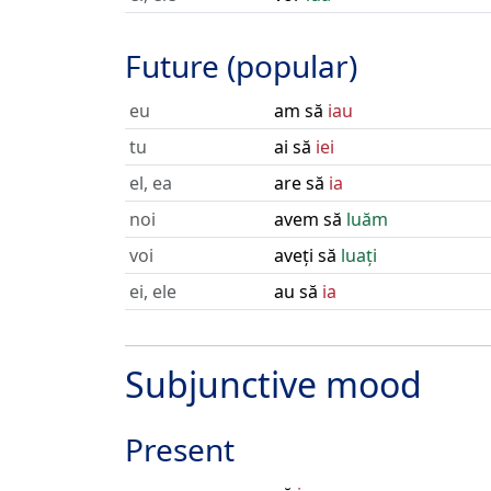
Future (popular)
eu
am să
iau
tu
ai să
iei
el, ea
are să
ia
noi
avem să
luăm
voi
aveți să
luați
ei, ele
au să
ia
Subjunctive mood
Present