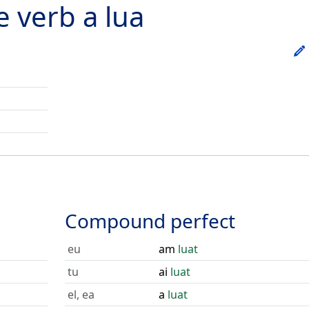
he verb
a lua
Compound perfect
eu
am
luat
tu
ai
luat
el, ea
a
luat