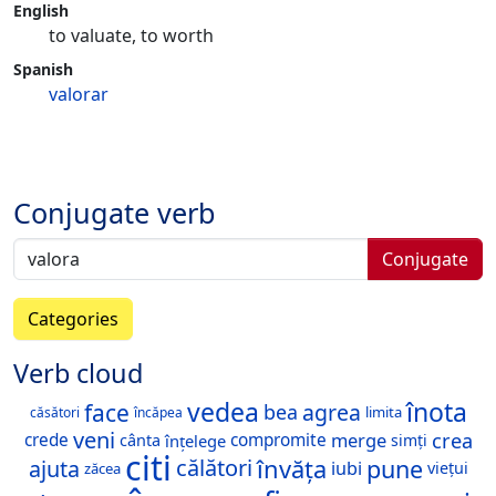
English
to valuate, to worth
Spanish
valorar
Conjugate verb
Conjugate
Categories
Verb cloud
vedea
înota
face
agrea
bea
limita
căsători
încăpea
veni
merge
crea
crede
compromite
cânta
înțelege
simți
citi
învăța
pune
călători
ajuta
iubi
viețui
zăcea