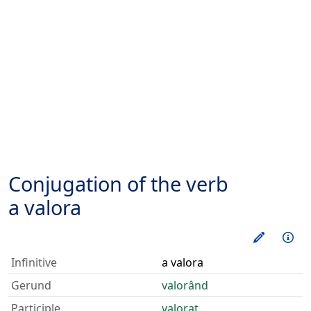
Conjugation of the verb
a valora
Train thi
Inf
Infinitive
a valora
Gerund
valorând
Participle
valorat