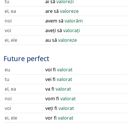
tu
ai să
valorezi
el, ea
are să
valoreze
noi
avem să
valorăm
voi
aveți să
valorați
ei, ele
au să
valoreze
Future perfect
eu
voi fi
valorat
tu
vei fi
valorat
el, ea
va fi
valorat
noi
vom fi
valorat
voi
veți fi
valorat
ei, ele
vor fi
valorat