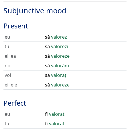
Subjunctive mood
Present
eu
să
valorez
tu
să
valorezi
el, ea
să
valoreze
noi
să
valorăm
voi
să
valorați
ei, ele
să
valoreze
Perfect
eu
fi
valorat
tu
fi
valorat