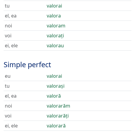
tu
valorai
el, ea
valora
noi
valoram
voi
valorați
ei, ele
valorau
Simple perfect
eu
valorai
tu
valorași
el, ea
valoră
noi
valorarăm
voi
valorarăți
ei, ele
valorară