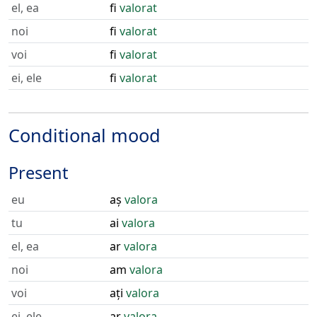
el, ea
fi
valorat
noi
fi
valorat
voi
fi
valorat
ei, ele
fi
valorat
Conditional mood
Present
eu
aș
valora
tu
ai
valora
el, ea
ar
valora
noi
am
valora
voi
ați
valora
ei, ele
ar
valora