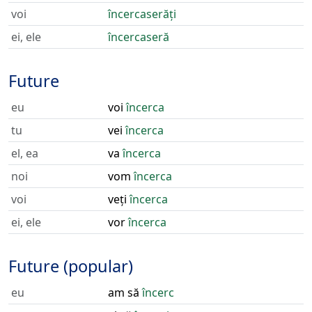
voi
încercaserăți
ei, ele
încercaseră
Future
eu
voi
încerca
tu
vei
încerca
el, ea
va
încerca
noi
vom
încerca
voi
veți
încerca
ei, ele
vor
încerca
Future (popular)
eu
am să
încerc