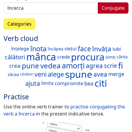
Conjugate
Categories
Verb cloud
înota
face
învăța
iubi
înțelege
viețui
încăpea
mânca
procura
călători
crede
simți
cânta
fi
amorți
pune
vedea
agrea
scrie
crea
spune
veni
alege
avea
merge
zăcea
căsători
citi
ajuta
compromite
bea
limita
Practise
Use the online verb trainer to
practise conjugating the
verb
a încerca
in the present indicative tense.