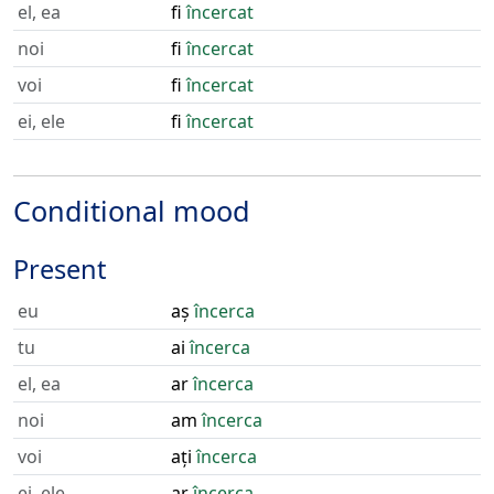
el, ea
fi
încercat
noi
fi
încercat
voi
fi
încercat
ei, ele
fi
încercat
Conditional mood
Present
eu
aș
încerca
tu
ai
încerca
el, ea
ar
încerca
noi
am
încerca
voi
ați
încerca
ei, ele
ar
încerca