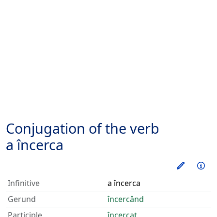
Conjugation of the verb
a încerca
Train thi
Inf
Infinitive
a încerca
Gerund
încercând
Participle
încercat