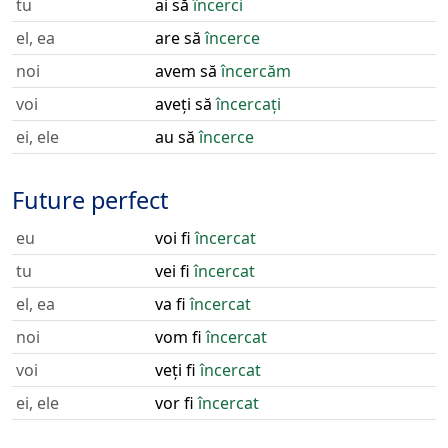
tu
ai să
încerci
el, ea
are să
încerce
noi
avem să
încercăm
voi
aveți să
încercați
ei, ele
au să
încerce
Future perfect
eu
voi fi
încercat
tu
vei fi
încercat
el, ea
va fi
încercat
noi
vom fi
încercat
voi
veți fi
încercat
ei, ele
vor fi
încercat