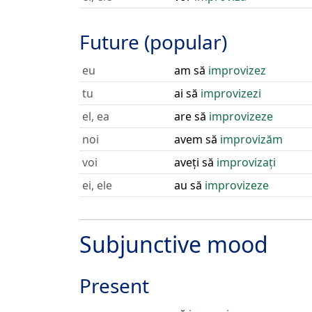
Future (popular)
eu
am să
improvizez
tu
ai să
improvizezi
el, ea
are să
improvizeze
noi
avem să
improvizăm
voi
aveți să
improvizați
ei, ele
au să
improvizeze
Subjunctive mood
Present