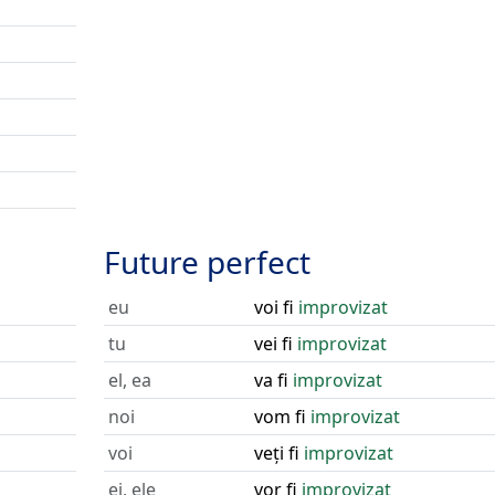
Future perfect
eu
voi fi
improvizat
tu
vei fi
improvizat
el, ea
va fi
improvizat
noi
vom fi
improvizat
voi
veți fi
improvizat
ei, ele
vor fi
improvizat