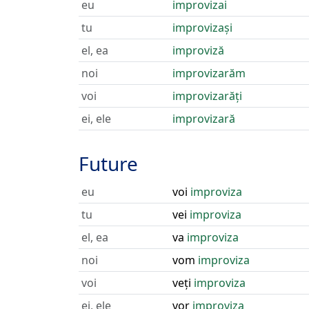
eu
improvizai
tu
improvizași
el, ea
improviză
noi
improvizarăm
voi
improvizarăți
ei, ele
improvizară
Future
eu
voi
improviza
tu
vei
improviza
el, ea
va
improviza
noi
vom
improviza
voi
veți
improviza
ei, ele
vor
improviza