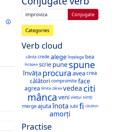
Conjugate verb
Conjugate
Train this verb
Info
Categories
Verb cloud
alege
bea
crede
cânta
înțelege
spune
pune
scrie
încăpea
procura
învăța
avea
crea
călători
face
compromite
citi
vedea
agrea
limita
zăcea
mânca
veni
viețui
simți
fi
înota
ajuta
merge
iubi
căsători
amorți
Practise