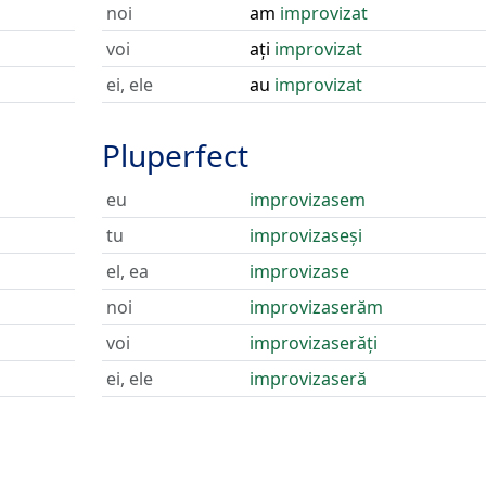
noi
am
improvizat
voi
ați
improvizat
ei, ele
au
improvizat
Pluperfect
eu
improvizasem
tu
improvizaseși
el, ea
improvizase
noi
improvizaserăm
voi
improvizaserăți
ei, ele
improvizaseră