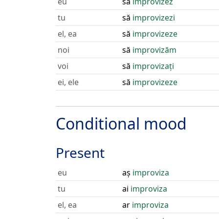
eu
să
improvizez
tu
să
improvizezi
el, ea
să
improvizeze
noi
să
improvizăm
voi
să
improvizați
ei, ele
să
improvizeze
Conditional mood
Present
eu
aș
improviza
tu
ai
improviza
el, ea
ar
improviza