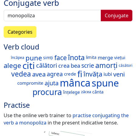
Conjugate verb
Conjugate
Categories
Verb cloud
înota
pune
face
merge
simți
viețui
limita
încăpea
citi
amorți
alege
călători
scrie
crea
bea
căsători
fi
vedea
învăța
avea
veni
agrea
iubi
crede
mânca
spune
ajuta
compromite
procura
înțelege
cânta
zăcea
Practise
Use the online verb trainer to
practise conjugating the
verb
a monopoliza
in the present indicative tense.