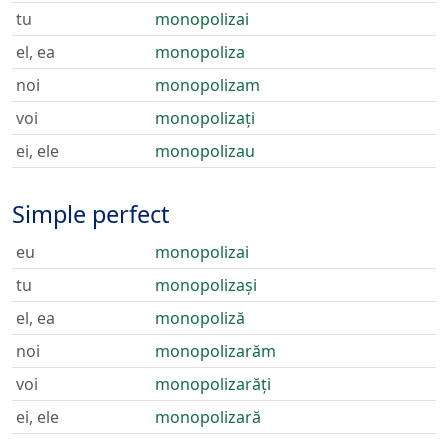
tu
monopolizai
el, ea
monopoliza
noi
monopolizam
voi
monopolizați
ei, ele
monopolizau
Simple perfect
eu
monopolizai
tu
monopolizași
el, ea
monopoliză
noi
monopolizarăm
voi
monopolizarăți
ei, ele
monopolizară