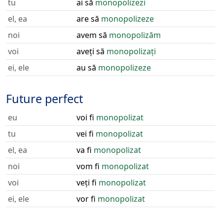
tu
ai să
monopolizezi
el, ea
are să
monopolizeze
noi
avem să
monopolizăm
voi
aveți să
monopolizați
ei, ele
au să
monopolizeze
Future perfect
eu
voi fi
monopolizat
tu
vei fi
monopolizat
el, ea
va fi
monopolizat
noi
vom fi
monopolizat
voi
veți fi
monopolizat
ei, ele
vor fi
monopolizat