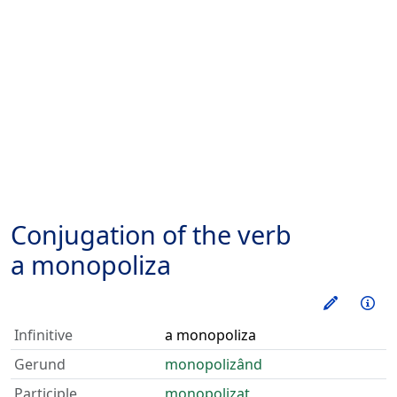
Conjugation of the verb
a monopoliza
Train thi
Inf
Infinitive
a monopoliza
Gerund
monopolizând
Participle
monopolizat