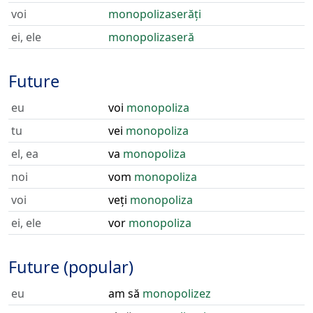
voi
monopolizaserăți
ei, ele
monopolizaseră
Future
eu
voi
monopoliza
tu
vei
monopoliza
el, ea
va
monopoliza
noi
vom
monopoliza
voi
veți
monopoliza
ei, ele
vor
monopoliza
Future (popular)
eu
am să
monopolizez