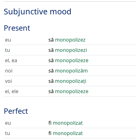
Subjunctive mood
Present
eu
să
monopolizez
tu
să
monopolizezi
el, ea
să
monopolizeze
noi
să
monopolizăm
voi
să
monopolizați
ei, ele
să
monopolizeze
Perfect
eu
fi
monopolizat
tu
fi
monopolizat