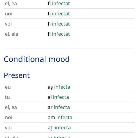
el, ea
fi
infectat
noi
fi
infectat
voi
fi
infectat
ei, ele
fi
infectat
Conditional mood
Present
eu
aș
infecta
tu
ai
infecta
el, ea
ar
infecta
noi
am
infecta
voi
ați
infecta
ei, ele
ar
infecta