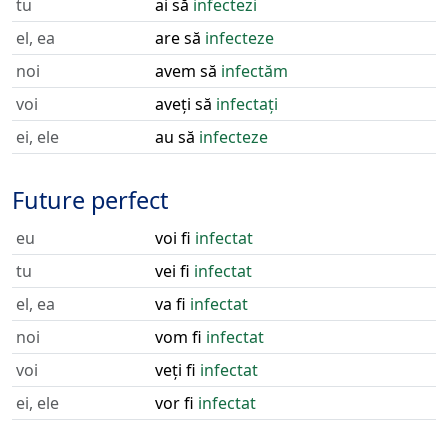
tu
ai să
infectezi
el, ea
are să
infecteze
noi
avem să
infectăm
voi
aveți să
infectați
ei, ele
au să
infecteze
Future perfect
eu
voi fi
infectat
tu
vei fi
infectat
el, ea
va fi
infectat
noi
vom fi
infectat
voi
veți fi
infectat
ei, ele
vor fi
infectat