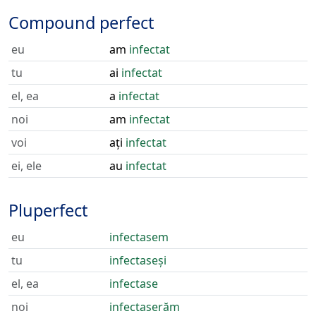
Compound perfect
eu
am
infectat
tu
ai
infectat
el, ea
a
infectat
noi
am
infectat
voi
ați
infectat
ei, ele
au
infectat
Pluperfect
eu
infectasem
tu
infectaseși
el, ea
infectase
noi
infectaserăm