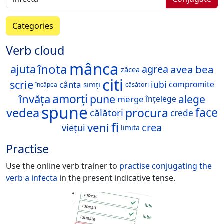
Categories
Verb cloud
mânca
înota
ajuta
avea
bea
agrea
zăcea
citi
scrie
iubi
cânta
compromite
simți
încăpea
căsători
învăța
amorți
pune
alege
merge
înțelege
spune
vedea
procura
face
călători
crede
fi
veni
crea
viețui
limita
Practise
Use the online verb trainer to
practise conjugating the
verb
a infecta
in the present indicative tense.