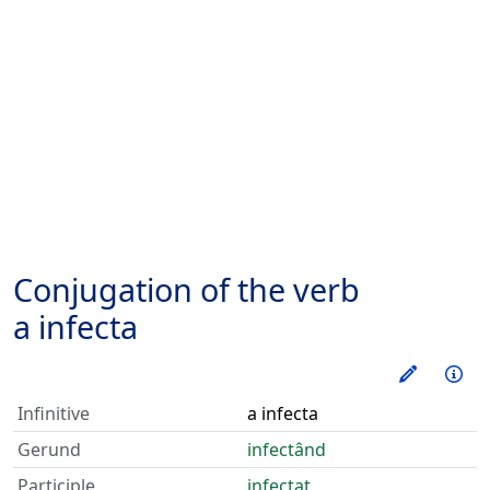
Conjugation of the verb
a infecta
Train thi
Inf
Infinitive
a infecta
Gerund
infectând
Participle
infectat