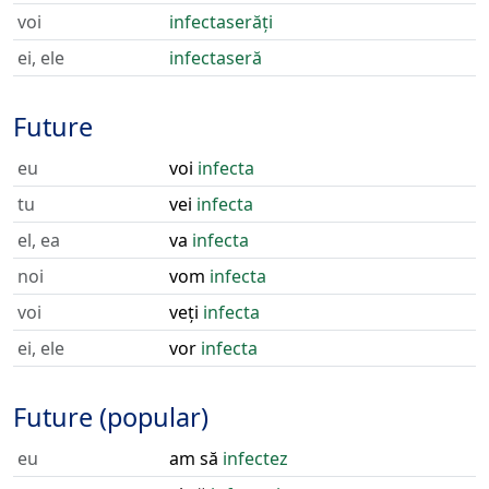
voi
infectaserăți
ei, ele
infectaseră
Future
eu
voi
infecta
tu
vei
infecta
el, ea
va
infecta
noi
vom
infecta
voi
veți
infecta
ei, ele
vor
infecta
Future (popular)
eu
am să
infectez