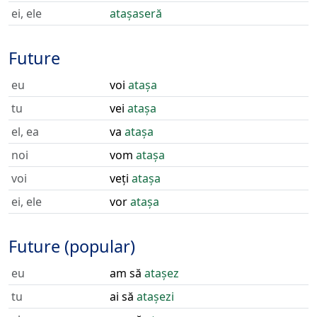
ei, ele
atașaseră
Future
eu
voi
atașa
tu
vei
atașa
el, ea
va
atașa
noi
vom
atașa
voi
veți
atașa
ei, ele
vor
atașa
Future (popular)
eu
am să
atașez
tu
ai să
atașezi