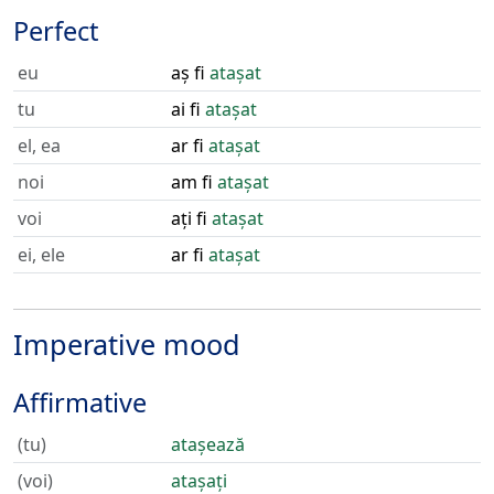
Perfect
eu
aș fi
atașat
tu
ai fi
atașat
el, ea
ar fi
atașat
noi
am fi
atașat
voi
ați fi
atașat
ei, ele
ar fi
atașat
Imperative mood
Affirmative
(tu)
atașează
(voi)
atașați