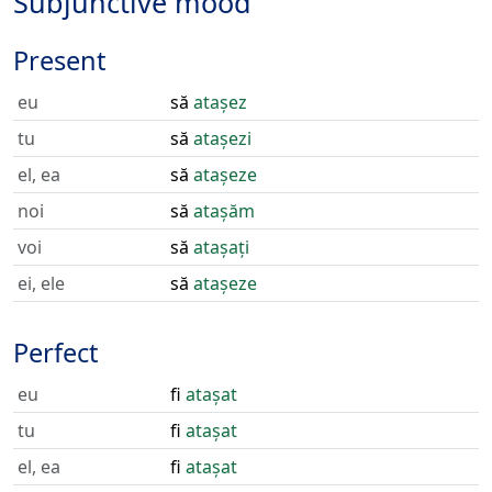
Subjunctive mood
Present
eu
să
atașez
tu
să
atașezi
el, ea
să
atașeze
noi
să
atașăm
voi
să
atașați
ei, ele
să
atașeze
Perfect
eu
fi
atașat
tu
fi
atașat
el, ea
fi
atașat