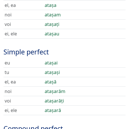
el, ea
atașa
noi
atașam
voi
atașați
ei, ele
atașau
Simple perfect
eu
atașai
tu
atașași
el, ea
atașă
noi
atașarăm
voi
atașarăți
ei, ele
atașară
Compound perfect