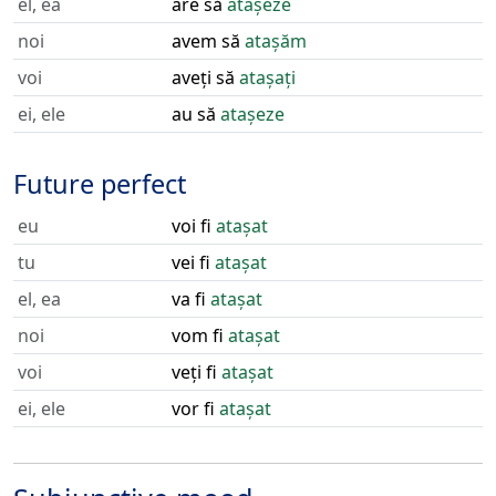
el, ea
are să
atașeze
noi
avem să
atașăm
voi
aveți să
atașați
ei, ele
au să
atașeze
Future perfect
eu
voi fi
atașat
tu
vei fi
atașat
el, ea
va fi
atașat
noi
vom fi
atașat
voi
veți fi
atașat
ei, ele
vor fi
atașat