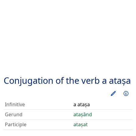
Conjugation of the verb
a atașa
Train thi
Inf
Infinitive
a atașa
Gerund
atașând
Participle
atașat