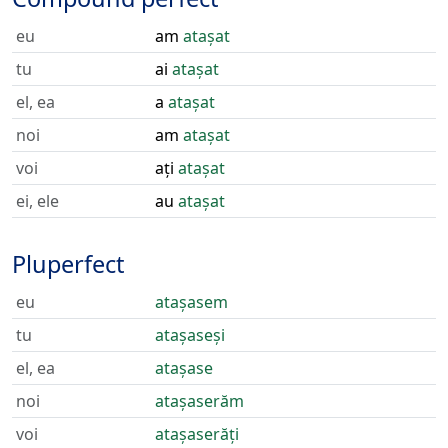
eu
am
atașat
tu
ai
atașat
el, ea
a
atașat
noi
am
atașat
voi
ați
atașat
ei, ele
au
atașat
Pluperfect
eu
atașasem
tu
atașaseși
el, ea
atașase
noi
atașaserăm
voi
atașaserăți