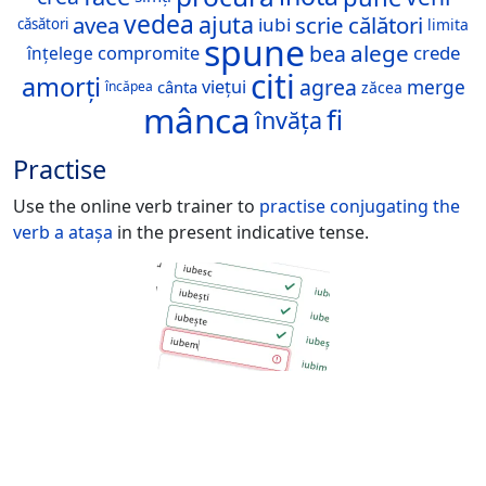
vedea
ajuta
avea
scrie
călători
iubi
căsători
limita
spune
alege
bea
crede
înțelege
compromite
citi
amorți
agrea
merge
viețui
cânta
zăcea
încăpea
mânca
fi
învăța
Practise
Use the online verb trainer to
practise conjugating the
verb
a atașa
in the present indicative tense.