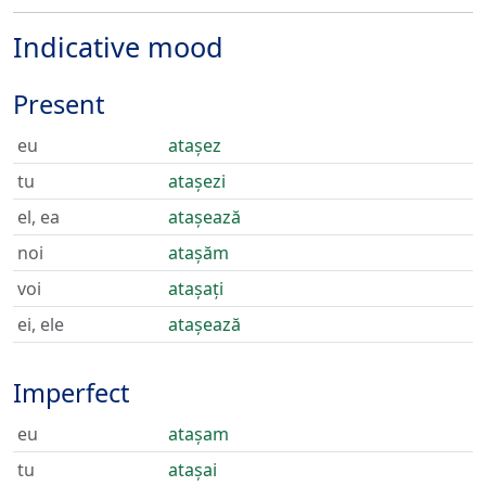
Indicative mood
Present
eu
atașez
tu
atașezi
el, ea
atașează
noi
atașăm
voi
atașați
ei, ele
atașează
Imperfect
eu
atașam
tu
atașai