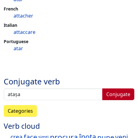
French
attacher
Italian
attaccare
Portuguese
atar
Conjugate verb
Conjugate
Categories
Verb cloud
procura
înota
pune
face
veni
crea
simți