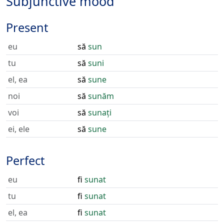
Subjunctive mood
Present
eu
să
sun
tu
să
suni
el, ea
să
sune
noi
să
sunăm
voi
să
sunați
ei, ele
să
sune
Perfect
eu
fi
sunat
tu
fi
sunat
el, ea
fi
sunat