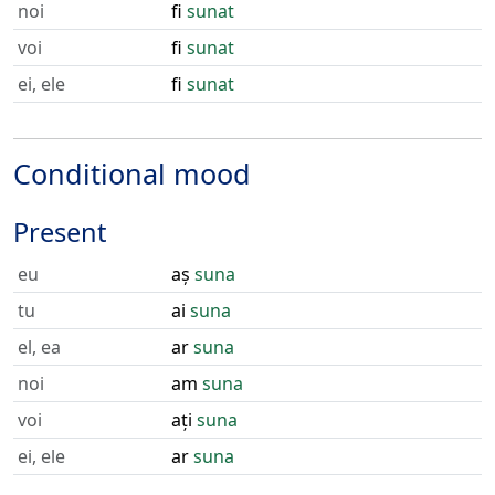
noi
fi
sunat
voi
fi
sunat
ei, ele
fi
sunat
Conditional mood
Present
eu
aș
suna
tu
ai
suna
el, ea
ar
suna
noi
am
suna
voi
ați
suna
ei, ele
ar
suna