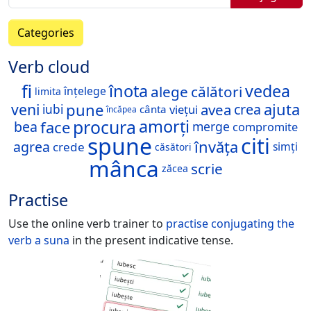
Categories
Verb cloud
fi
înota
vedea
alege
călători
înțelege
limita
pune
veni
ajuta
avea
crea
viețui
iubi
cânta
încăpea
procura
amorți
face
bea
merge
compromite
spune
citi
învăța
agrea
crede
simți
căsători
mânca
scrie
zăcea
Practise
Use the online verb trainer to
practise conjugating the
verb
a suna
in the present indicative tense.