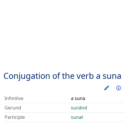
Conjugation of the verb
a suna
Train thi
Inf
Infinitive
a suna
Gerund
sunând
Participle
sunat