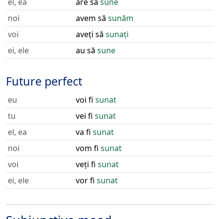
el, ea
are să
sune
noi
avem să
sunăm
voi
aveți să
sunați
ei, ele
au să
sune
Future perfect
eu
voi fi
sunat
tu
vei fi
sunat
el, ea
va fi
sunat
noi
vom fi
sunat
voi
veți fi
sunat
ei, ele
vor fi
sunat