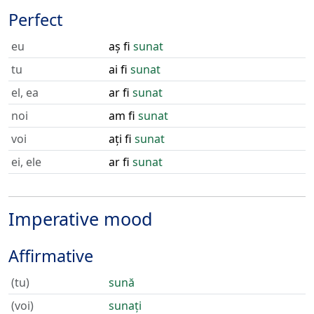
Perfect
eu
aș fi
sunat
tu
ai fi
sunat
el, ea
ar fi
sunat
noi
am fi
sunat
voi
ați fi
sunat
ei, ele
ar fi
sunat
Imperative mood
Affirmative
(tu)
sună
(voi)
sunați