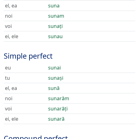
el, ea
suna
noi
sunam
voi
sunați
ei, ele
sunau
Simple perfect
eu
sunai
tu
sunași
el, ea
sună
noi
sunarăm
voi
sunarăți
ei, ele
sunară
Compound perfect