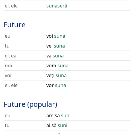
ei, ele
sunaseră
Future
eu
voi
suna
tu
vei
suna
el, ea
va
suna
noi
vom
suna
voi
veți
suna
ei, ele
vor
suna
Future (popular)
eu
am să
sun
tu
ai să
suni