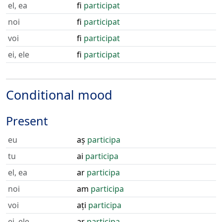
el, ea
fi
participat
noi
fi
participat
voi
fi
participat
ei, ele
fi
participat
Conditional mood
Present
eu
aș
participa
tu
ai
participa
el, ea
ar
participa
noi
am
participa
voi
ați
participa
ei, ele
ar
participa