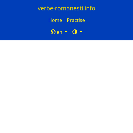
verbe-romanesti.info
Home
Practise
en