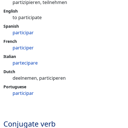
partizipieren, teilnehmen
English
to participate
Spanish
participar
French
participer
Italian
partecipare
Dutch
deelnemen, participeren
Portuguese
participar
Conjugate verb