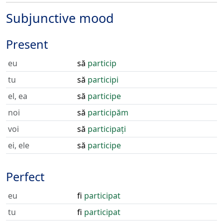
Subjunctive mood
Present
eu
să
particip
tu
să
participi
el, ea
să
participe
noi
să
participăm
voi
să
participați
ei, ele
să
participe
Perfect
eu
fi
participat
tu
fi
participat