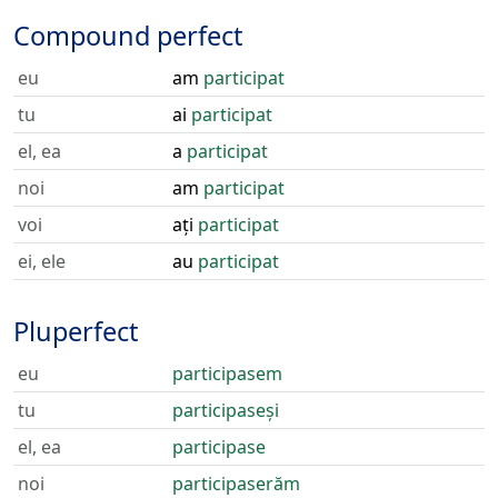
Compound perfect
eu
am
participat
tu
ai
participat
el, ea
a
participat
noi
am
participat
voi
ați
participat
ei, ele
au
participat
Pluperfect
eu
participasem
tu
participaseși
el, ea
participase
noi
participaserăm