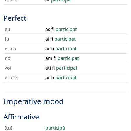
Perfect
eu
aș fi
participat
tu
ai fi
participat
el, ea
ar fi
participat
noi
am fi
participat
voi
ați fi
participat
ei, ele
ar fi
participat
Imperative mood
Affirmative
(tu)
participă