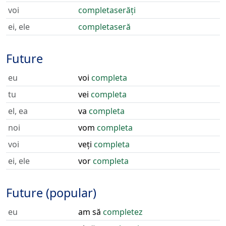
voi
completaserăți
ei, ele
completaseră
Future
eu
voi
completa
tu
vei
completa
el, ea
va
completa
noi
vom
completa
voi
veți
completa
ei, ele
vor
completa
Future (popular)
eu
am să
completez