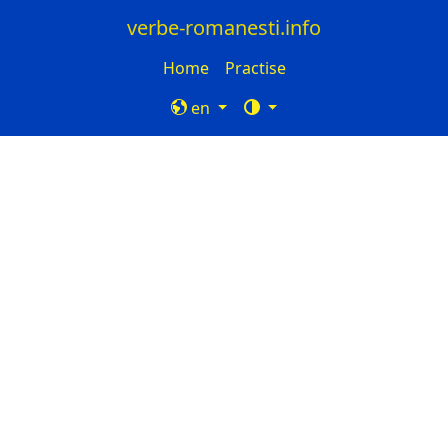
verbe-romanesti.info
Home
Practise
en