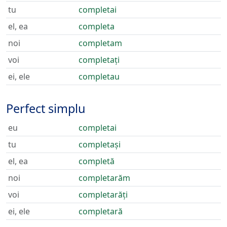
tu
completai
el, ea
completa
noi
completam
voi
completați
ei, ele
completau
Perfect simplu
eu
completai
tu
completași
el, ea
completă
noi
completarăm
voi
completarăți
ei, ele
completară