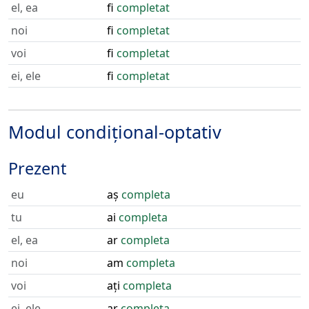
el, ea
fi
completat
noi
fi
completat
voi
fi
completat
ei, ele
fi
completat
Modul condițional-optativ
Prezent
eu
aș
completa
tu
ai
completa
el, ea
ar
completa
noi
am
completa
voi
ați
completa
ei, ele
ar
completa