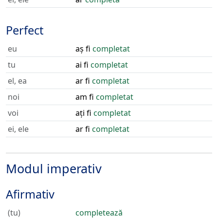
Perfect
eu
aș fi
completat
tu
ai fi
completat
el, ea
ar fi
completat
noi
am fi
completat
voi
ați fi
completat
ei, ele
ar fi
completat
Modul imperativ
Afirmativ
(tu)
completează