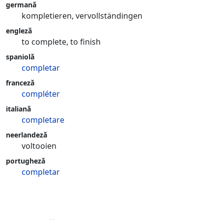
germană
kompletieren, vervollständingen
engleză
to complete, to finish
spaniolă
completar
franceză
compléter
italiană
completare
neerlandeză
voltooien
portugheză
completar