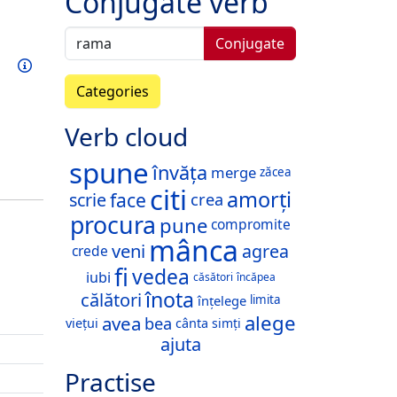
Conjugate verb
Conjugate
Train this verb
Info
Categories
Verb cloud
spune
învăța
merge
zăcea
citi
amorți
face
scrie
crea
procura
pune
compromite
mânca
veni
agrea
crede
fi
vedea
iubi
căsători
încăpea
înota
călători
înțelege
limita
alege
avea
bea
viețui
cânta
simți
ajuta
Practise