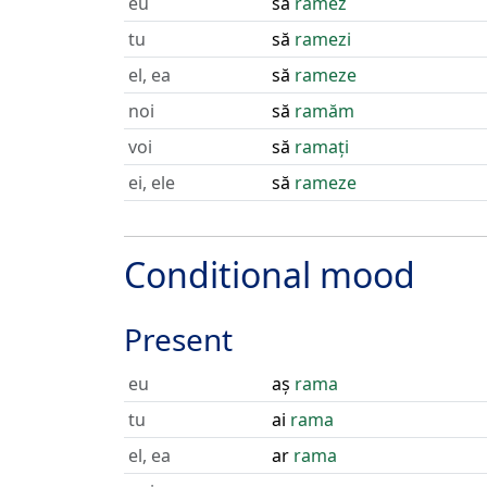
eu
să
ramez
tu
să
ramezi
el, ea
să
rameze
noi
să
ramăm
voi
să
ramați
ei, ele
să
rameze
Conditional mood
Present
eu
aș
rama
tu
ai
rama
el, ea
ar
rama