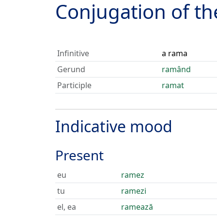
Conjugation of t
Infinitive
a rama
Gerund
ramând
Participle
ramat
Indicative mood
Present
eu
ramez
tu
ramezi
el, ea
ramează