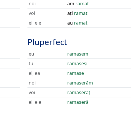
noi
am
ramat
voi
ați
ramat
ei, ele
au
ramat
Pluperfect
eu
ramasem
tu
ramaseși
el, ea
ramase
noi
ramaserăm
voi
ramaserăți
ei, ele
ramaseră