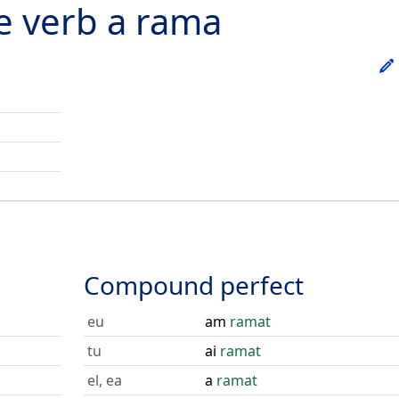
he verb
a rama
Compound perfect
eu
am
ramat
tu
ai
ramat
el, ea
a
ramat