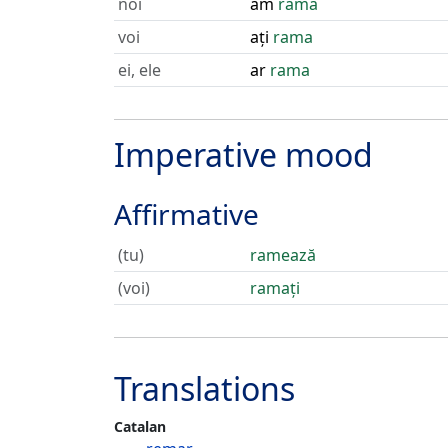
noi
am
rama
voi
ați
rama
ei, ele
ar
rama
Imperative mood
Affirmative
(tu)
ramează
(voi)
ramați
Translations
Catalan