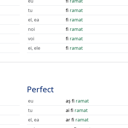
eu
fi
ramat
tu
fi
ramat
el, ea
fi
ramat
noi
fi
ramat
voi
fi
ramat
ei, ele
fi
ramat
Perfect
eu
aș fi
ramat
tu
ai fi
ramat
el, ea
ar fi
ramat