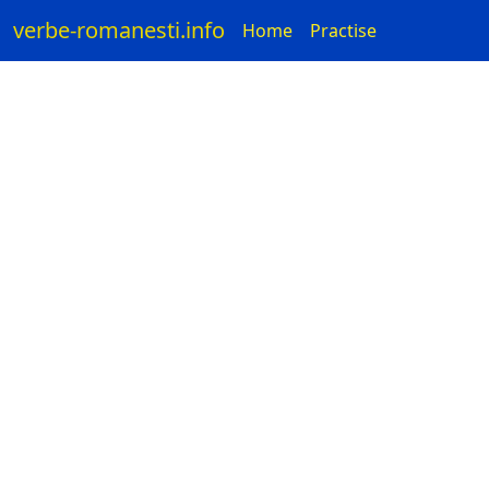
verbe-romanesti.info
Home
Practise