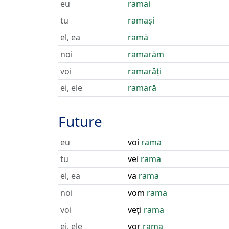
eu
ramai
tu
ramași
el, ea
ramă
noi
ramarăm
voi
ramarăți
ei, ele
ramară
Future
eu
voi
rama
tu
vei
rama
el, ea
va
rama
noi
vom
rama
voi
veți
rama
ei, ele
vor
rama