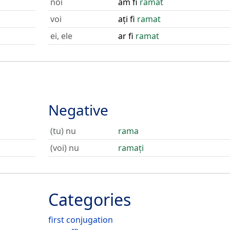
noi
am fi
ramat
voi
ați fi
ramat
ei, ele
ar fi
ramat
Negative
(tu) nu
rama
(voi) nu
ramați
Categories
first conjugation