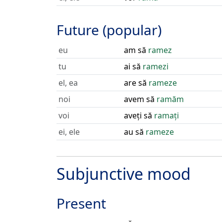
Future (popular)
eu
am să
ramez
tu
ai să
ramezi
el, ea
are să
rameze
noi
avem să
ramăm
voi
aveți să
ramați
ei, ele
au să
rameze
Subjunctive mood
Present