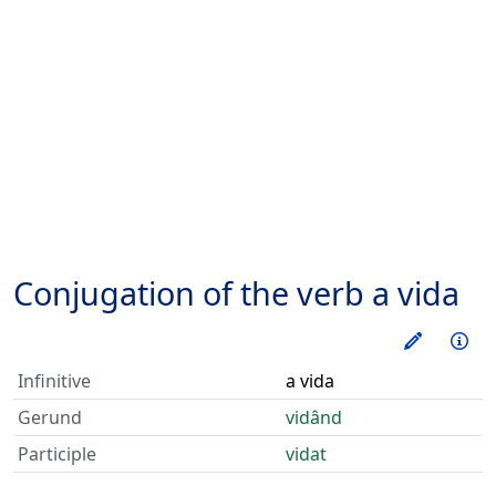
Conjugation of the verb
a vida
Train thi
Inf
Infinitive
a vida
Gerund
vidând
Participle
vidat