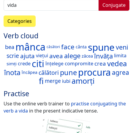
Conjugate
Categories
Verb cloud
mânca
spune
face
veni
bea
cânta
căsători
învăța
alege
ajuta
avea
scrie
viețui
limita
zăcea
citi
vedea
crea
compromite
înțelege
crede
simți
procura
înota
pune
agrea
călători
încăpea
fi
amorți
merge
iubi
Practise
Use the online verb trainer to
practise conjugating the
verb
a vida
in the present indicative tense.