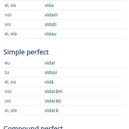
el, ea
vida
noi
vidam
voi
vidați
ei, ele
vidau
Simple perfect
eu
vidai
tu
vidași
el, ea
vidă
noi
vidarăm
voi
vidarăți
ei, ele
vidară
Compound perfect