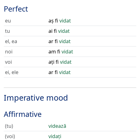
Perfect
eu
aș fi
vidat
tu
ai fi
vidat
el, ea
ar fi
vidat
noi
am fi
vidat
voi
ați fi
vidat
ei, ele
ar fi
vidat
Imperative mood
Affirmative
(tu)
videază
(voi)
vidați