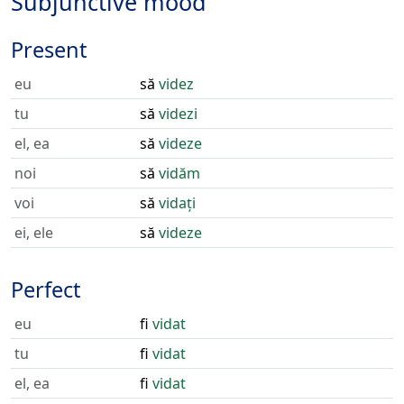
Subjunctive mood
Present
eu
să
videz
tu
să
videzi
el, ea
să
videze
noi
să
vidăm
voi
să
vidați
ei, ele
să
videze
Perfect
eu
fi
vidat
tu
fi
vidat
el, ea
fi
vidat