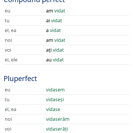
eu
am
vidat
tu
ai
vidat
el, ea
a
vidat
noi
am
vidat
voi
ați
vidat
ei, ele
au
vidat
Pluperfect
eu
vidasem
tu
vidaseși
el, ea
vidase
noi
vidaserăm
voi
vidaserăți