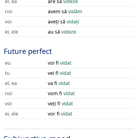
el, ea
are să
videze
noi
avem să
vidăm
voi
aveți să
vidați
ei, ele
au să
videze
Future perfect
eu
voi fi
vidat
tu
vei fi
vidat
el, ea
va fi
vidat
noi
vom fi
vidat
voi
veți fi
vidat
ei, ele
vor fi
vidat