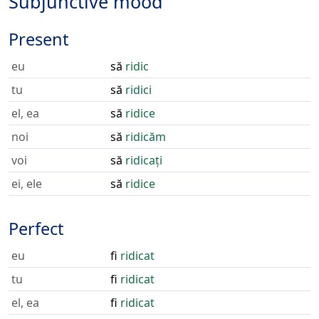
Subjunctive mood
Present
eu
să
ridic
tu
să
ridici
el, ea
să
ridice
noi
să
ridicăm
voi
să
ridicați
ei, ele
să
ridice
Perfect
eu
fi
ridicat
tu
fi
ridicat
el, ea
fi
ridicat