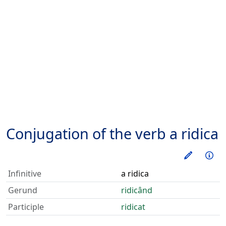
Conjugation of the verb
a ridica
Train thi
Inf
Infinitive
a ridica
Gerund
ridicând
Participle
ridicat