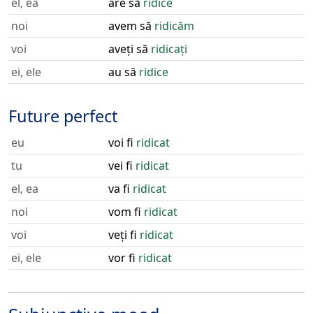
el, ea
are să
ridice
noi
avem să
ridicăm
voi
aveți să
ridicați
ei, ele
au să
ridice
Future perfect
eu
voi fi
ridicat
tu
vei fi
ridicat
el, ea
va fi
ridicat
noi
vom fi
ridicat
voi
veți fi
ridicat
ei, ele
vor fi
ridicat