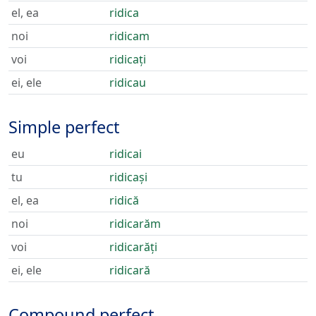
el, ea
ridica
noi
ridicam
voi
ridicați
ei, ele
ridicau
Simple perfect
eu
ridicai
tu
ridicași
el, ea
ridică
noi
ridicarăm
voi
ridicarăți
ei, ele
ridicară
Compound perfect