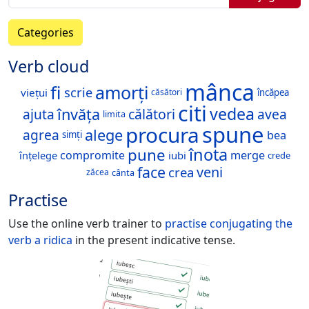
Categories
Verb cloud
mânca
fi
amorți
scrie
viețui
încăpea
căsători
citi
vedea
învăța
ajuta
călători
avea
limita
spune
procura
alege
agrea
bea
simți
înota
pune
compromite
merge
înțelege
iubi
crede
face
veni
crea
zăcea
cânta
Practise
Use the online verb trainer to
practise conjugating the
verb
a ridica
in the present indicative tense.