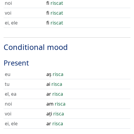
noi
fi
riscat
voi
fi
riscat
ei, ele
fi
riscat
Conditional mood
Present
eu
aș
risca
tu
ai
risca
el, ea
ar
risca
noi
am
risca
voi
ați
risca
ei, ele
ar
risca