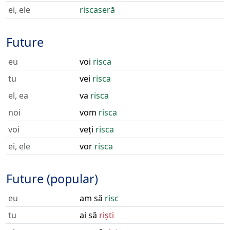
ei, ele
riscaseră
Future
eu
voi
risca
tu
vei
risca
el, ea
va
risca
noi
vom
risca
voi
veți
risca
ei, ele
vor
risca
Future (popular)
eu
am să
risc
tu
ai să
riști