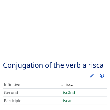
Conjugation of the verb
a risca
Train thi
Inf
Infinitive
a risca
Gerund
riscând
Participle
riscat