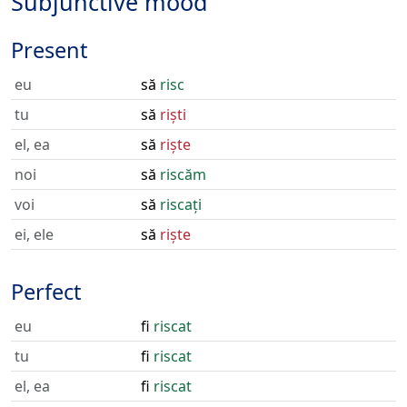
Subjunctive mood
Present
eu
să
risc
tu
să
riști
el, ea
să
riște
noi
să
riscăm
voi
să
riscați
ei, ele
să
riște
Perfect
eu
fi
riscat
tu
fi
riscat
el, ea
fi
riscat