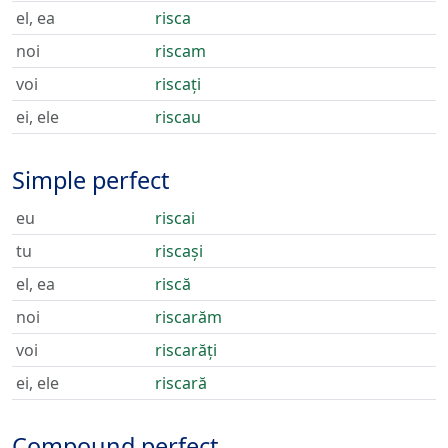
el, ea
risca
noi
riscam
voi
riscați
ei, ele
riscau
Simple perfect
eu
riscai
tu
riscași
el, ea
riscă
noi
riscarăm
voi
riscarăți
ei, ele
riscară
Compound perfect