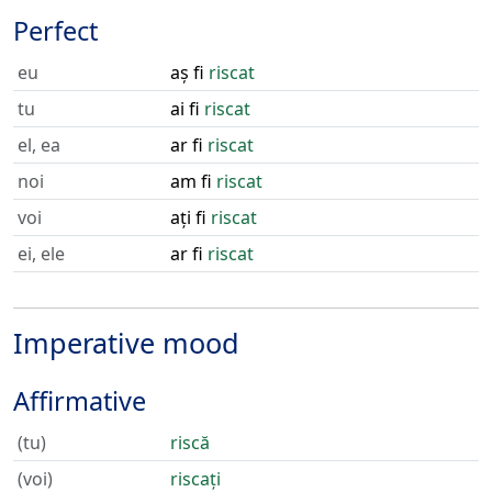
Perfect
eu
aș fi
riscat
tu
ai fi
riscat
el, ea
ar fi
riscat
noi
am fi
riscat
voi
ați fi
riscat
ei, ele
ar fi
riscat
Imperative mood
Affirmative
(tu)
riscă
(voi)
riscați