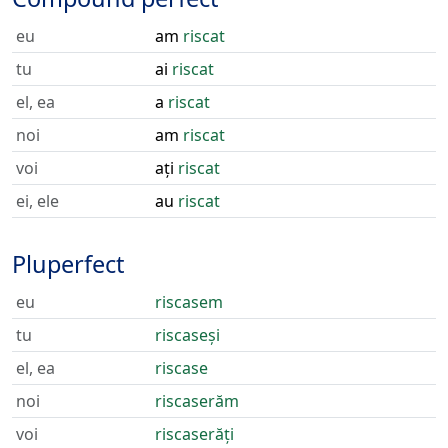
eu
am
riscat
tu
ai
riscat
el, ea
a
riscat
noi
am
riscat
voi
ați
riscat
ei, ele
au
riscat
Pluperfect
eu
riscasem
tu
riscaseși
el, ea
riscase
noi
riscaserăm
voi
riscaserăți