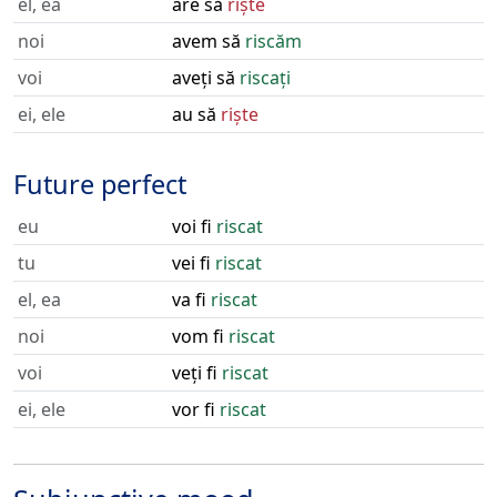
el, ea
are să
riște
noi
avem să
riscăm
voi
aveți să
riscați
ei, ele
au să
riște
Future perfect
eu
voi fi
riscat
tu
vei fi
riscat
el, ea
va fi
riscat
noi
vom fi
riscat
voi
veți fi
riscat
ei, ele
vor fi
riscat