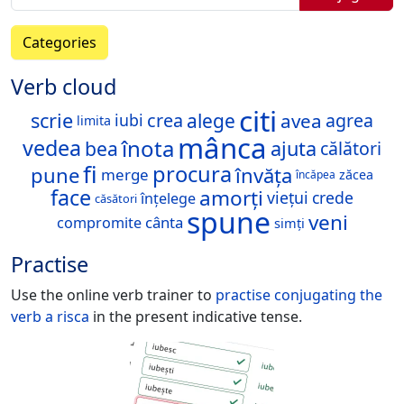
Categories
Verb cloud
citi
scrie
alege
avea
crea
agrea
iubi
limita
mânca
înota
vedea
bea
ajuta
călători
fi
procura
pune
învăța
merge
zăcea
încăpea
face
amorți
viețui
crede
înțelege
căsători
spune
veni
cânta
compromite
simți
Practise
Use the online verb trainer to
practise conjugating the
verb
a risca
in the present indicative tense.