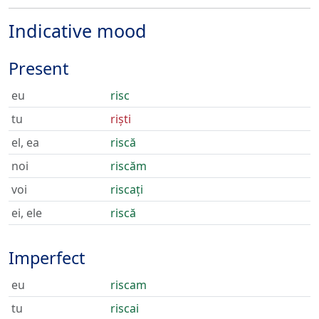
Indicative mood
Present
eu
risc
tu
riști
el, ea
riscă
noi
riscăm
voi
riscați
ei, ele
riscă
Imperfect
eu
riscam
tu
riscai