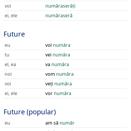
voi
număraserăți
ei, ele
număraseră
Future
eu
voi
număra
tu
vei
număra
el, ea
va
număra
noi
vom
număra
voi
veți
număra
ei, ele
vor
număra
Future (popular)
eu
am să
număr