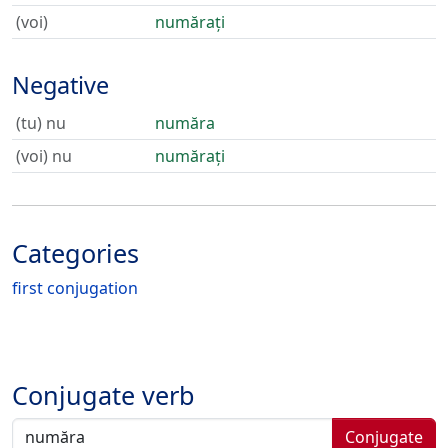
(voi)
numărați
Negative
(tu) nu
număra
(voi) nu
numărați
Categories
first conjugation
Conjugate verb
Conjugate