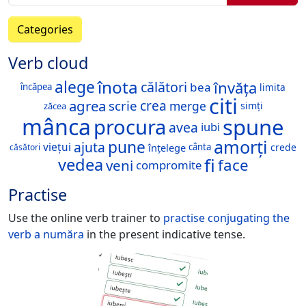
Categories
Verb cloud
înota
alege
învăța
călători
bea
încăpea
limita
citi
agrea
crea
scrie
merge
simți
zăcea
mânca
spune
procura
avea
iubi
amorți
pune
ajuta
viețui
înțelege
cânta
crede
căsători
fi
vedea
face
veni
compromite
Practise
Use the online verb trainer to
practise conjugating the
verb
a număra
in the present indicative tense.