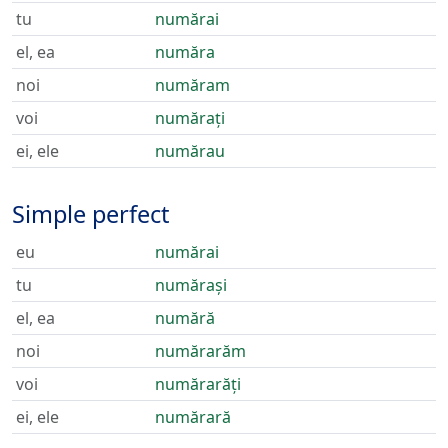
tu
numărai
el, ea
număra
noi
număram
voi
numărați
ei, ele
numărau
Simple perfect
eu
numărai
tu
numărași
el, ea
numără
noi
numărarăm
voi
numărarăți
ei, ele
numărară