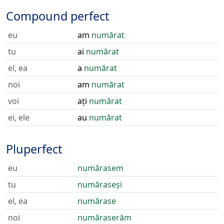
Compound perfect
eu
am
numărat
tu
ai
numărat
el, ea
a
numărat
noi
am
numărat
voi
ați
numărat
ei, ele
au
numărat
Pluperfect
eu
numărasem
tu
număraseși
el, ea
numărase
noi
număraserăm