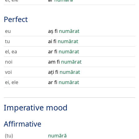
Perfect
eu
aș fi
numărat
tu
ai fi
numărat
el, ea
ar fi
numărat
noi
am fi
numărat
voi
ați fi
numărat
ei, ele
ar fi
numărat
Imperative mood
Affirmative
(tu)
numără