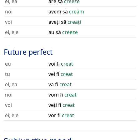
el, ea
are să
creeze
noi
avem să
creăm
voi
aveți să
creați
ei, ele
au să
creeze
Future perfect
eu
voi fi
creat
tu
vei fi
creat
el, ea
va fi
creat
noi
vom fi
creat
voi
veți fi
creat
ei, ele
vor fi
creat