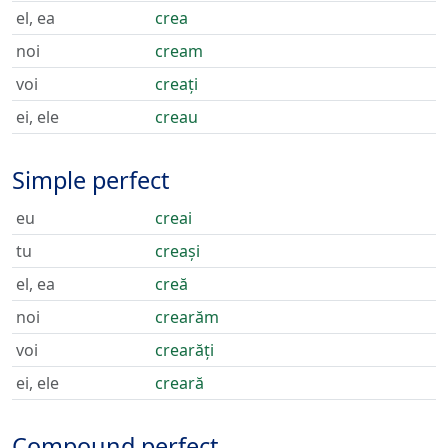
el, ea
crea
noi
cream
voi
creați
ei, ele
creau
Simple perfect
eu
creai
tu
creași
el, ea
creă
noi
crearăm
voi
crearăți
ei, ele
creară
Compound perfect