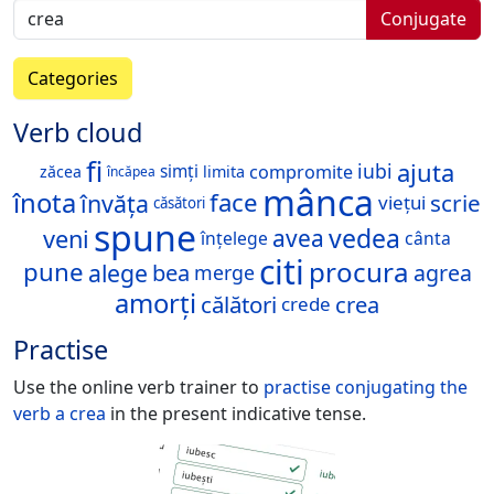
Conjugate
Categories
Verb cloud
fi
ajuta
iubi
compromite
simți
zăcea
limita
încăpea
mânca
înota
face
învăța
scrie
viețui
căsători
spune
vedea
veni
avea
înțelege
cânta
citi
procura
pune
alege
bea
agrea
merge
amorți
călători
crea
crede
Practise
Use the online verb trainer to
practise conjugating the
verb
a crea
in the present indicative tense.