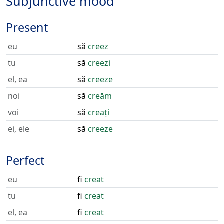
Subjunctive mood
Present
eu
să
creez
tu
să
creezi
el, ea
să
creeze
noi
să
creăm
voi
să
creați
ei, ele
să
creeze
Perfect
eu
fi
creat
tu
fi
creat
el, ea
fi
creat