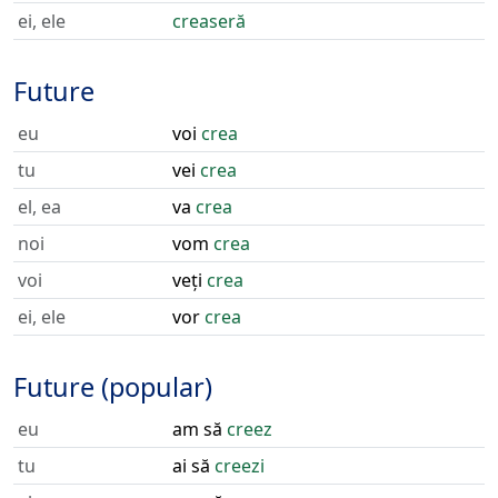
ei, ele
creaseră
Future
eu
voi
crea
tu
vei
crea
el, ea
va
crea
noi
vom
crea
voi
veți
crea
ei, ele
vor
crea
Future (popular)
eu
am să
creez
tu
ai să
creezi