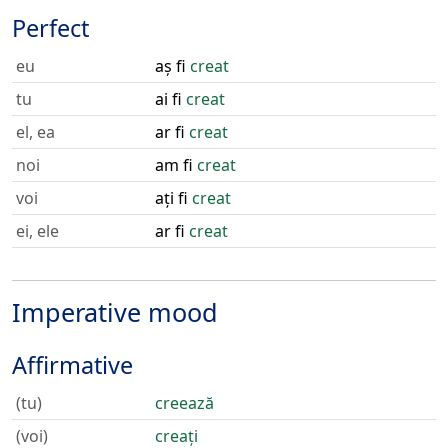
Perfect
eu
aș fi
creat
tu
ai fi
creat
el, ea
ar fi
creat
noi
am fi
creat
voi
ați fi
creat
ei, ele
ar fi
creat
Imperative mood
Affirmative
(tu)
creează
(voi)
creați