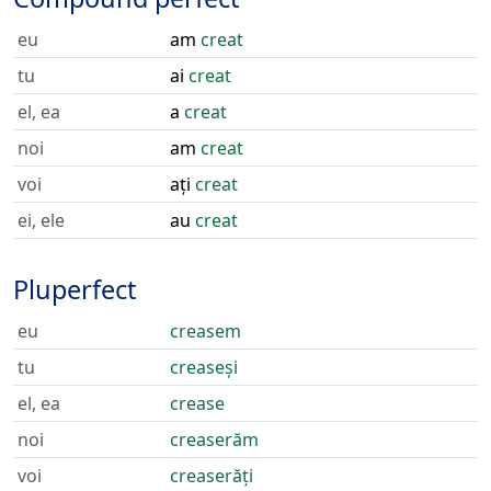
eu
am
creat
tu
ai
creat
el, ea
a
creat
noi
am
creat
voi
ați
creat
ei, ele
au
creat
Pluperfect
eu
creasem
tu
creaseși
el, ea
crease
noi
creaserăm
voi
creaserăți