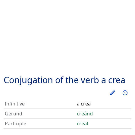
Conjugation of the verb
a crea
Train thi
Inf
Infinitive
a crea
Gerund
creând
Participle
creat