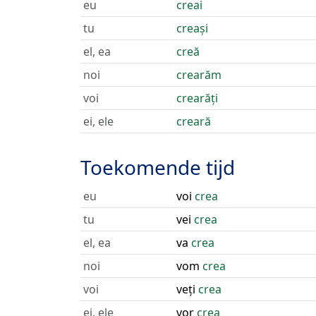
eu
creai
tu
creași
el, ea
creă
noi
crearăm
voi
crearăți
ei, ele
creară
Toekomende tijd
eu
voi
crea
tu
vei
crea
el, ea
va
crea
noi
vom
crea
voi
veți
crea
ei, ele
vor
crea