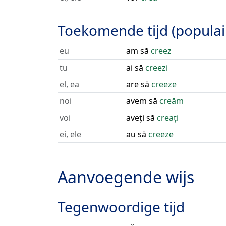
Toekomende tijd (populai
eu
am să
creez
tu
ai să
creezi
el, ea
are să
creeze
noi
avem să
creăm
voi
aveți să
creați
ei, ele
au să
creeze
Aanvoegende wijs
Tegenwoordige tijd