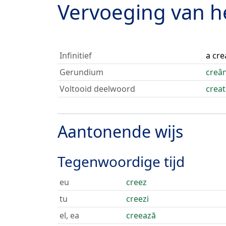
Vervoeging van 
Infinitief
a cre
Gerundium
creâ
Voltooid deelwoord
creat
Aantonende wijs
Tegenwoordige tijd
eu
creez
tu
creezi
el, ea
creează