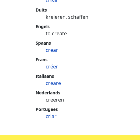
crear
Duits
kreieren, schaffen
Engels
to create
Spaans
crear
Frans
créer
Italiaans
creare
Nederlands
creëren
Portugees
criar