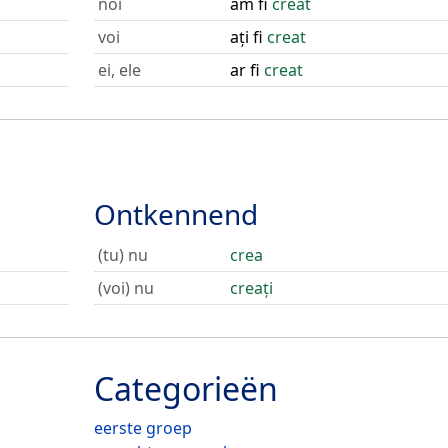
noi
am fi
creat
voi
ați fi
creat
ei, ele
ar fi
creat
Ontkennend
(tu) nu
crea
(voi) nu
creați
Categorieën
eerste groep