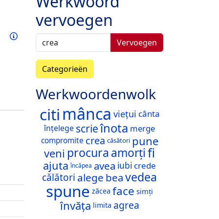
Werkwoord
vervoegen
Oefen dit werkwoord
Info
Vervoegen
Categorieën
Werkwoordenwolk
mânca
citi
viețui
cânta
înota
scrie
merge
înțelege
pune
crea
compromite
căsători
fi
procura
amorți
veni
ajuta
avea
crede
iubi
încăpea
vedea
alege
bea
călători
spune
face
zăcea
simți
învăța
agrea
limita