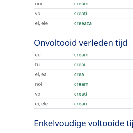
noi
creăm
voi
creați
ei, ele
creează
Onvoltooid verleden tijd
eu
cream
tu
creai
el, ea
crea
noi
cream
voi
creați
ei, ele
creau
Enkelvoudige voltooide ti