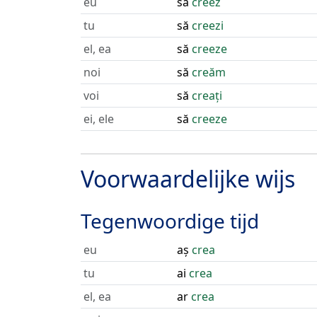
eu
să
creez
tu
să
creezi
el, ea
să
creeze
noi
să
creăm
voi
să
creați
ei, ele
să
creeze
Voorwaardelijke wijs
Tegenwoordige tijd
eu
aș
crea
tu
ai
crea
el, ea
ar
crea