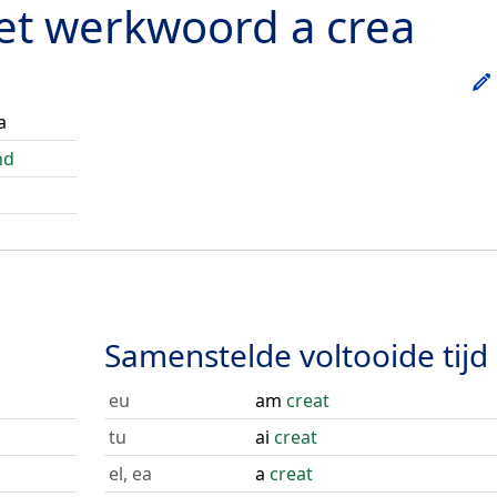
het werkwoord
a crea
a
nd
Samenstelde voltooide tijd
eu
am
creat
tu
ai
creat
el, ea
a
creat