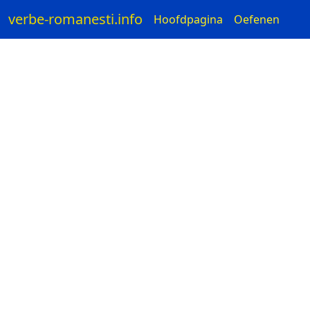
verbe-romanesti.info
Hoofdpagina
Oefenen