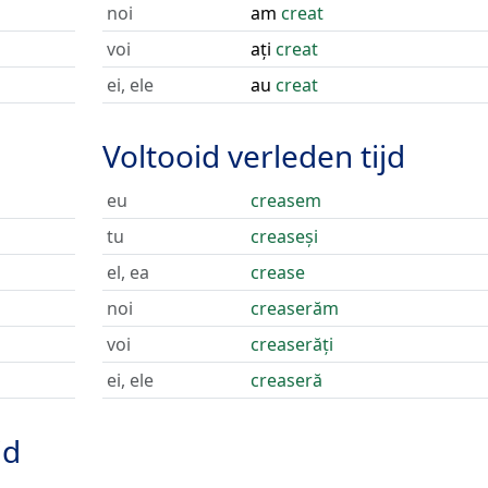
noi
am
creat
voi
ați
creat
ei, ele
au
creat
Voltooid verleden tijd
eu
creasem
tu
creaseși
el, ea
crease
noi
creaserăm
voi
creaserăți
ei, ele
creaseră
jd