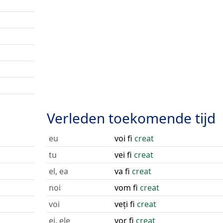
Verleden toekomende tijd
eu
voi fi
creat
tu
vei fi
creat
el, ea
va fi
creat
noi
vom fi
creat
voi
veți fi
creat
ei, ele
vor fi
creat