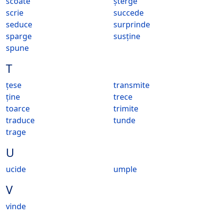
scoate
șterge
scrie
succede
seduce
surprinde
sparge
susține
spune
T
țese
transmite
ține
trece
toarce
trimite
traduce
tunde
trage
U
ucide
umple
V
vinde