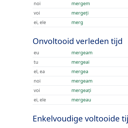
noi
mergem
voi
mergeți
ei, ele
merg
Onvoltooid verleden tijd
eu
mergeam
tu
mergeai
el, ea
mergea
noi
mergeam
voi
mergeați
ei, ele
mergeau
Enkelvoudige voltooide ti