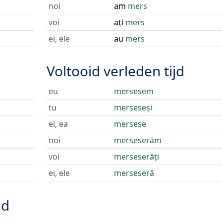
noi
am
mers
voi
ați
mers
ei, ele
au
mers
Voltooid verleden tijd
eu
mersesem
tu
merseseși
el, ea
mersese
noi
merseserăm
voi
merseserăți
ei, ele
merseseră
jd