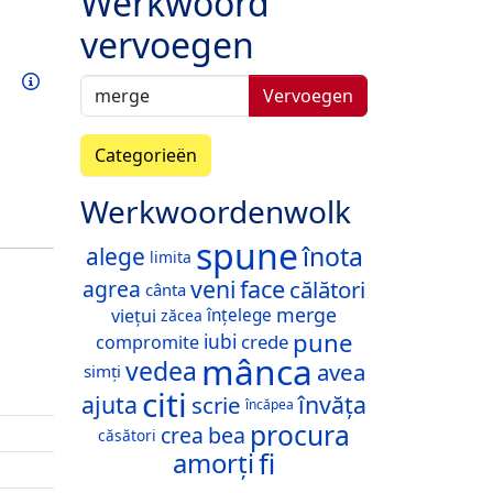
Werkwoord
vervoegen
Oefen dit werkwoord
Info
Vervoegen
Categorieën
Werkwoordenwolk
spune
înota
alege
limita
veni
face
călători
agrea
cânta
merge
viețui
înțelege
zăcea
pune
crede
iubi
compromite
mânca
vedea
avea
simți
citi
ajuta
învăța
scrie
încăpea
procura
crea
bea
căsători
fi
amorți