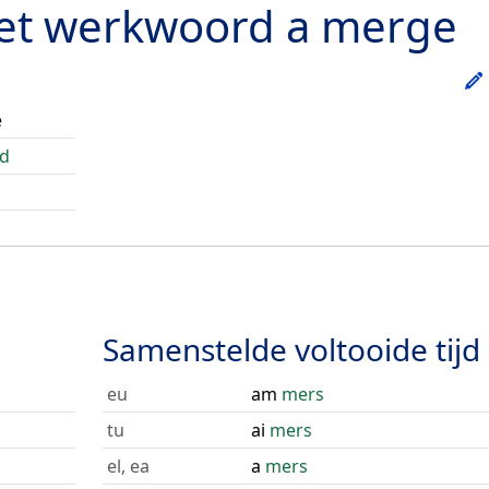
het werkwoord
a merge
e
d
Samenstelde voltooide tijd
eu
am
mers
tu
ai
mers
el, ea
a
mers