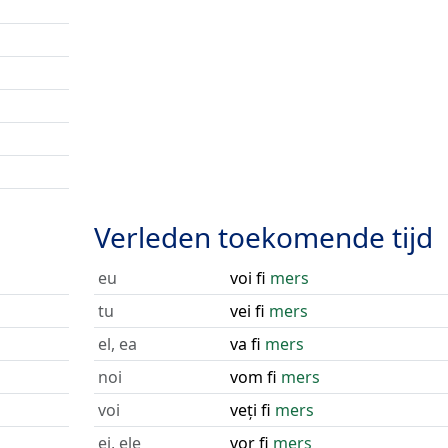
Verleden toekomende tijd
eu
voi fi
mers
tu
vei fi
mers
el, ea
va fi
mers
noi
vom fi
mers
voi
veți fi
mers
ei, ele
vor fi
mers