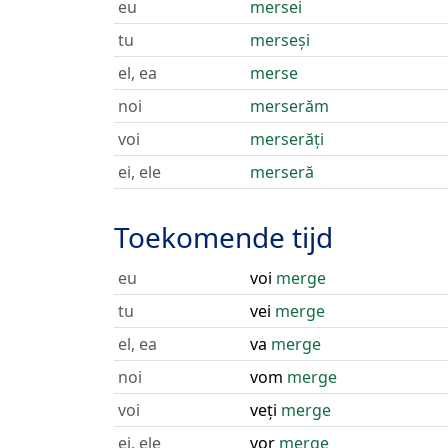
eu
mersei
tu
merseși
el, ea
merse
noi
merserăm
voi
merserăți
ei, ele
merseră
Toekomende tijd
eu
voi
merge
tu
vei
merge
el, ea
va
merge
noi
vom
merge
voi
veți
merge
ei, ele
vor
merge