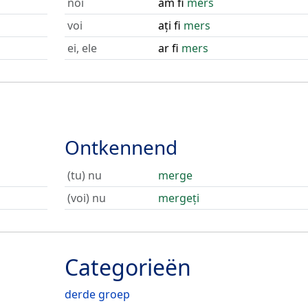
noi
am fi
mers
voi
ați fi
mers
ei, ele
ar fi
mers
Ontkennend
(tu) nu
merge
(voi) nu
mergeți
Categorieën
derde groep