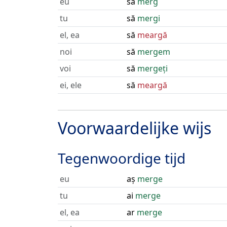
eu
să
merg
tu
să
mergi
el, ea
să
meargă
noi
să
mergem
voi
să
mergeți
ei, ele
să
meargă
Voorwaardelijke wijs
Tegenwoordige tijd
eu
aș
merge
tu
ai
merge
el, ea
ar
merge