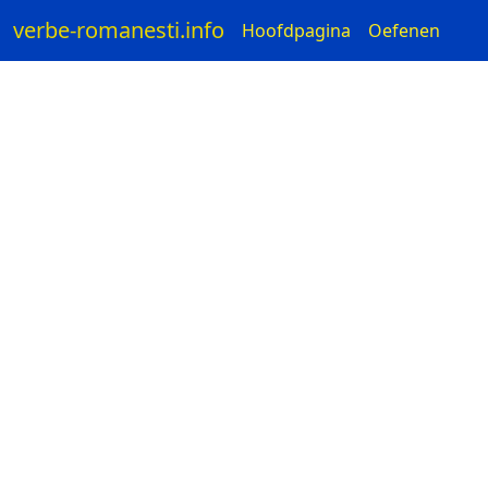
verbe-romanesti.info
Hoofdpagina
Oefenen