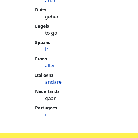
anar
Duits
gehen
Engels
to go
Spaans
ir
Frans
aller
Italiaans
andare
Nederlands
gaan
Portugees
ir