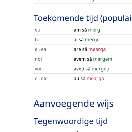
Toekomende tijd (populai
eu
am să
merg
tu
ai să
mergi
el, ea
are să
meargă
noi
avem să
mergem
voi
aveți să
mergeți
ei, ele
au să
meargă
Aanvoegende wijs
Tegenwoordige tijd