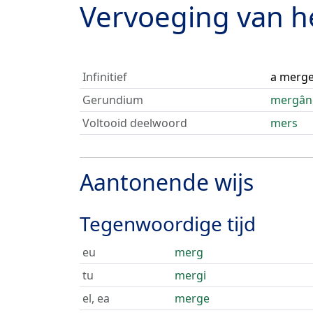
Vervoeging van 
Infinitief
a merg
Gerundium
mergân
Voltooid deelwoord
mers
Aantonende wijs
Tegenwoordige tijd
eu
merg
tu
mergi
el, ea
merge