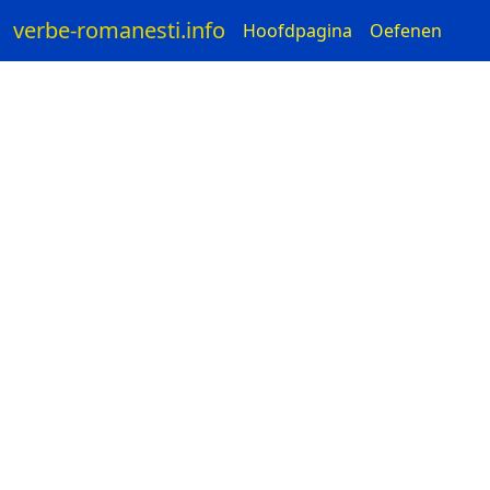
verbe-romanesti.info
Hoofdpagina
Oefenen