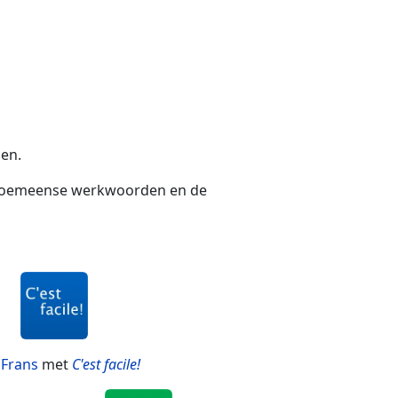
en.
op Roemeense werkwoorden en de
r
Frans
met
C'est facile!