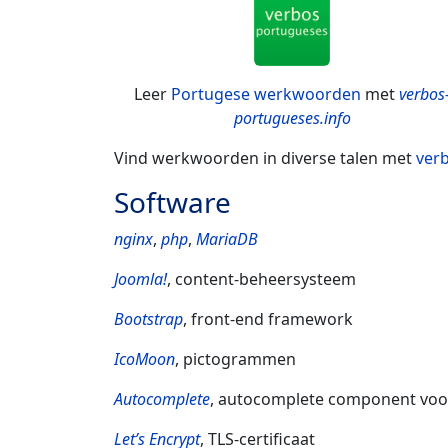
Leer
Portugese werkwoorden
met
verbos
portugueses.info
Vind werkwoorden in diverse talen met
ver
Software
nginx
,
php
,
MariaDB
Joomla!
, content-beheersysteem
Bootstrap
, front-end framework
IcoMoon
, pictogrammen
Autocomplete
, autocomplete component voor 
Let’s Encrypt
, TLS-certificaat