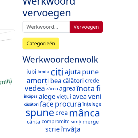
Werkwoord
vervoegen
Vervoegen
Categorieën
Werkwoordenwolk
citi
ajuta
pune
iubi
limita
amorți
bea
călători
crede
fi
înota
vedea
agrea
zăcea
veni
alege
avea
viețui
încăpea
procura
face
înțelege
căsători
spune
mânca
crea
cânta
merge
compromite
simți
învăța
scrie