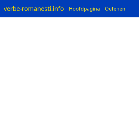
verbe-romanesti.info
Hoofdpagina
Oefenen