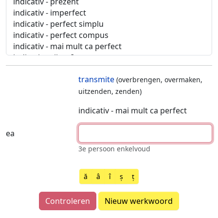
transmite
(overbrengen, overmaken,
uitzenden, zenden)
indicativ - mai mult ca perfect
ea
3e persoon enkelvoud
ă
â
î
ș
ț
Controleren
Nieuw werkwoord