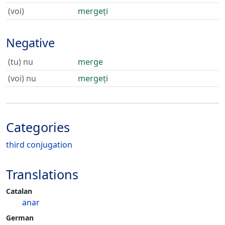
(voi)
mergeți
Negative
(tu) nu
merge
(voi) nu
mergeți
Categories
third conjugation
Translations
Catalan
anar
German