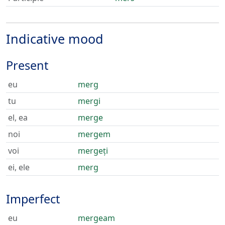
Indicative mood
Present
eu
merg
tu
mergi
el, ea
merge
noi
mergem
voi
mergeți
ei, ele
merg
Imperfect
eu
mergeam