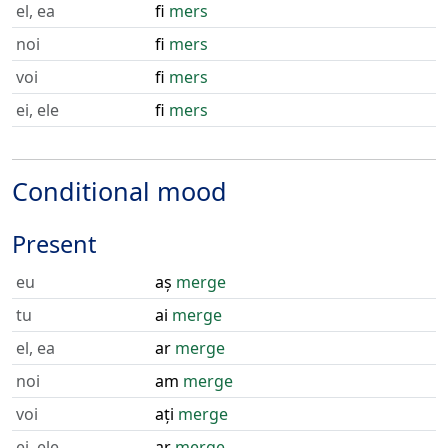
el, ea
fi
mers
noi
fi
mers
voi
fi
mers
ei, ele
fi
mers
Conditional mood
Present
eu
aș
merge
tu
ai
merge
el, ea
ar
merge
noi
am
merge
voi
ați
merge
ei, ele
ar
merge