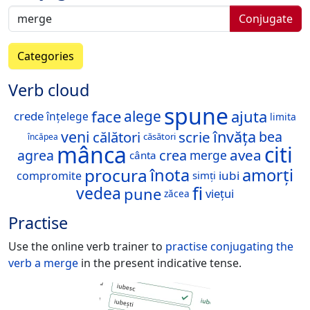
Conjugate
Categories
Verb cloud
spune
face
ajuta
alege
crede
înțelege
limita
veni
învăța
călători
scrie
bea
căsători
încăpea
mânca
citi
avea
agrea
crea
merge
cânta
procura
înota
amorți
iubi
compromite
simți
fi
vedea
pune
viețui
zăcea
Practise
Use the online verb trainer to
practise conjugating the
verb
a merge
in the present indicative tense.