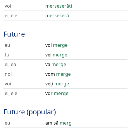
voi
merseserăți
ei, ele
merseseră
Future
eu
voi
merge
tu
vei
merge
el, ea
va
merge
noi
vom
merge
voi
veți
merge
ei, ele
vor
merge
Future (popular)
eu
am să
merg