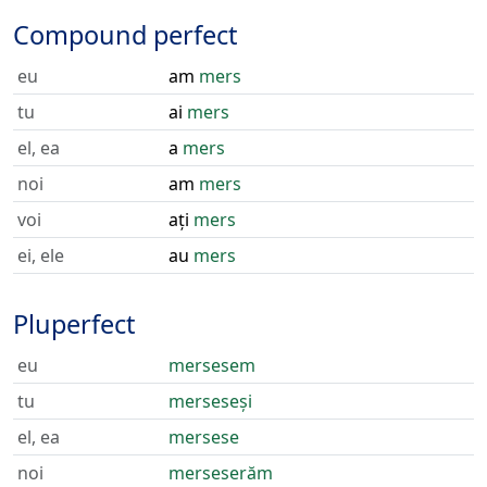
Compound perfect
eu
am
mers
tu
ai
mers
el, ea
a
mers
noi
am
mers
voi
ați
mers
ei, ele
au
mers
Pluperfect
eu
mersesem
tu
merseseși
el, ea
mersese
noi
merseserăm