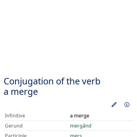
Conjugation of the verb
a merge
Train thi
Inf
Infinitive
a merge
Gerund
mergând
Participle
mers