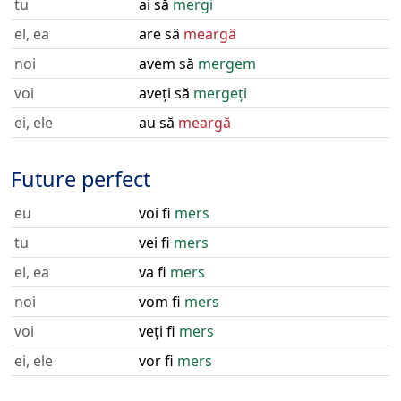
tu
ai să
mergi
el, ea
are să
meargă
noi
avem să
mergem
voi
aveți să
mergeți
ei, ele
au să
meargă
Future perfect
eu
voi fi
mers
tu
vei fi
mers
el, ea
va fi
mers
noi
vom fi
mers
voi
veți fi
mers
ei, ele
vor fi
mers