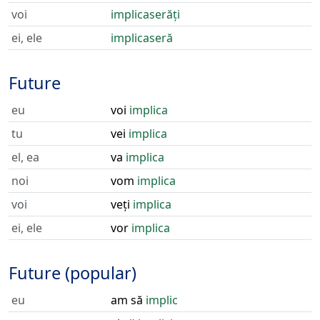
voi
implicaserăți
ei, ele
implicaseră
Future
eu
voi
implica
tu
vei
implica
el, ea
va
implica
noi
vom
implica
voi
veți
implica
ei, ele
vor
implica
Future (popular)
eu
am să
implic