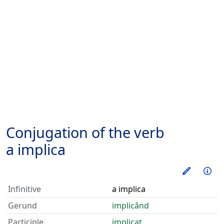
Conjugation of the verb
a implica
Train thi
Inf
Infinitive
a implica
Gerund
implicând
Participle
implicat