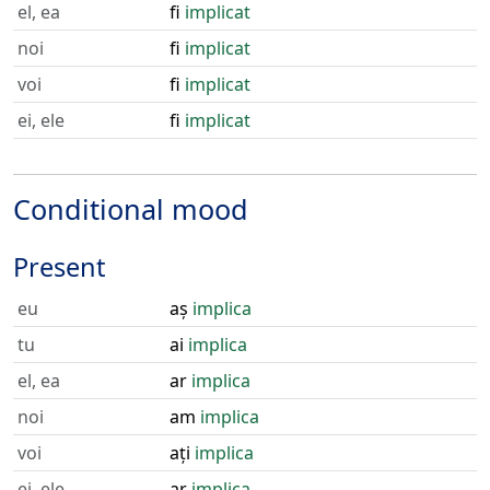
el, ea
fi
implicat
noi
fi
implicat
voi
fi
implicat
ei, ele
fi
implicat
Conditional mood
Present
eu
aș
implica
tu
ai
implica
el, ea
ar
implica
noi
am
implica
voi
ați
implica
ei, ele
ar
implica