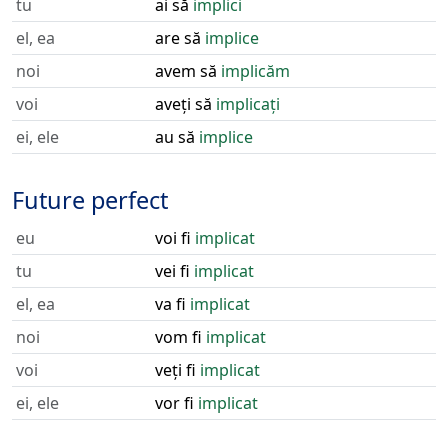
tu
ai să
implici
el, ea
are să
implice
noi
avem să
implicăm
voi
aveți să
implicați
ei, ele
au să
implice
Future perfect
eu
voi fi
implicat
tu
vei fi
implicat
el, ea
va fi
implicat
noi
vom fi
implicat
voi
veți fi
implicat
ei, ele
vor fi
implicat