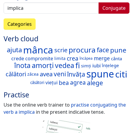
Conjugate
Categories
Verb cloud
mânca
procura
pune
ajuta
face
scrie
crea
merge
crede
compromite
cânta
limita
încăpea
fi
amorți
vedea
înota
iubi
înțelege
simți
spune
citi
învăța
călători
avea
veni
zăcea
alege
bea
agrea
viețui
căsători
Practise
Use the online verb trainer to
practise conjugating the
verb
a implica
in the present indicative tense.