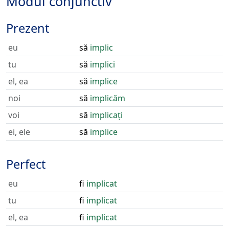
Modul conjunctiv
Prezent
eu
să
implic
tu
să
implici
el, ea
să
implice
noi
să
implicăm
voi
să
implicați
ei, ele
să
implice
Perfect
eu
fi
implicat
tu
fi
implicat
el, ea
fi
implicat