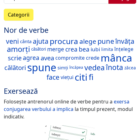
Categorii
Nor de verbe
procura
veni
ajuta
pune
învăța
alege
cânta
amorți
crea
bea
merge
iubi
înțelege
căsători
limita
mânca
scrie
avea
agrea
crede
compromite
spune
vedea
înota
călători
simți
zăcea
încăpea
citi
fi
face
viețui
Exersează
Folosește antrenorul online de verbe pentru a
exersa
conjugarea verbului
a implica
la timpul prezent, modul
indicativ.