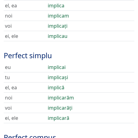
el, ea
implica
noi
implicam
voi
implicați
ei, ele
implicau
Perfect simplu
eu
implicai
tu
implicași
el, ea
implică
noi
implicarăm
voi
implicarăți
ei, ele
implicară
Perfect compus