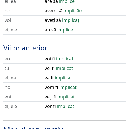
el, ea
are să
implice
noi
avem să
implicăm
voi
aveți să
implicați
ei, ele
au să
implice
Viitor anterior
eu
voi fi
implicat
tu
vei fi
implicat
el, ea
va fi
implicat
noi
vom fi
implicat
voi
veți fi
implicat
ei, ele
vor fi
implicat