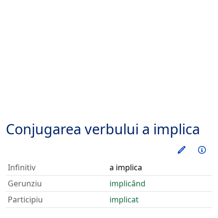
Conjugarea verbului
a implica
Exerseaz
Inf
Infinitiv
a implica
Gerunziu
implicând
Participiu
implicat