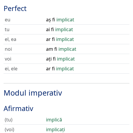
Perfect
eu
aș fi
implicat
tu
ai fi
implicat
el, ea
ar fi
implicat
noi
am fi
implicat
voi
ați fi
implicat
ei, ele
ar fi
implicat
Modul imperativ
Afirmativ
(tu)
implică
(voi)
implicați