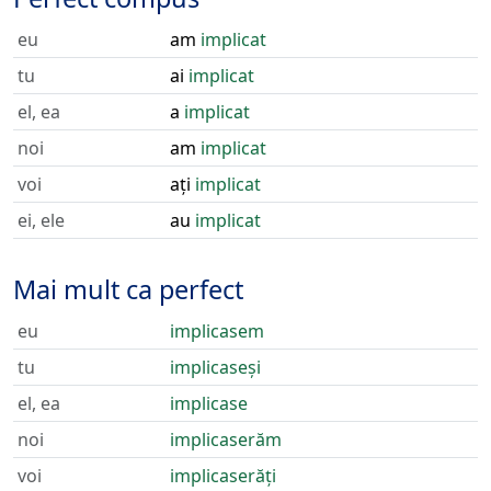
eu
am
implicat
tu
ai
implicat
el, ea
a
implicat
noi
am
implicat
voi
ați
implicat
ei, ele
au
implicat
Mai mult ca perfect
eu
implicasem
tu
implicaseși
el, ea
implicase
noi
implicaserăm
voi
implicaserăți