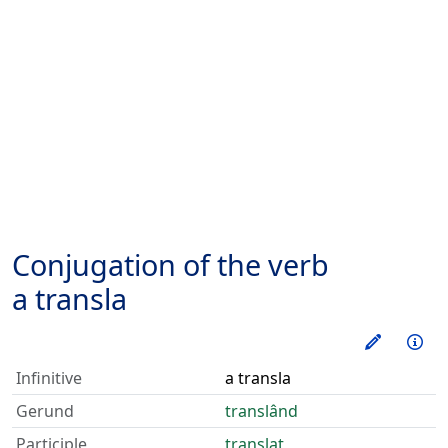
Conjugation of the verb
a transla
Train thi
Inf
Infinitive
a transla
Gerund
translând
Participle
translat