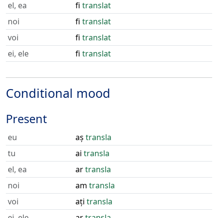
el, ea
fi
translat
noi
fi
translat
voi
fi
translat
ei, ele
fi
translat
Conditional mood
Present
eu
aș
transla
tu
ai
transla
el, ea
ar
transla
noi
am
transla
voi
ați
transla
ei, ele
ar
transla