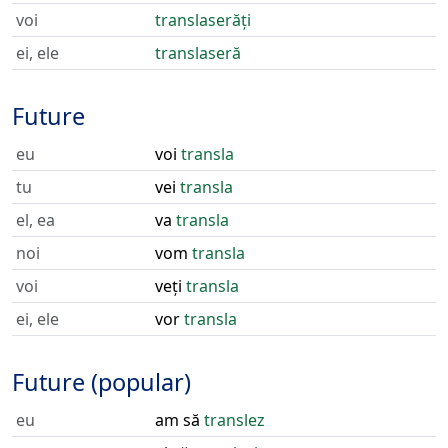
voi
translaserăți
ei, ele
translaseră
Future
eu
voi
transla
tu
vei
transla
el, ea
va
transla
noi
vom
transla
voi
veți
transla
ei, ele
vor
transla
Future (popular)
eu
am să
translez