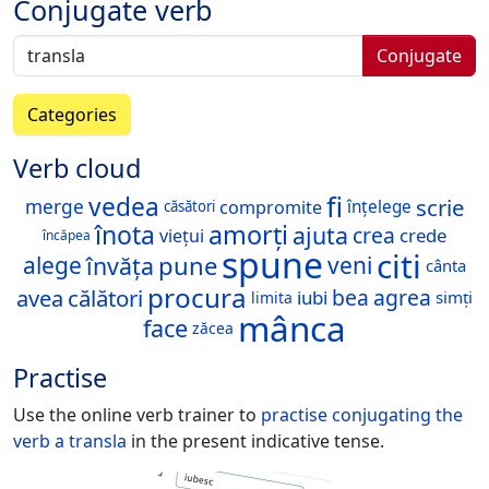
Conjugate verb
Conjugate
Categories
Verb cloud
fi
vedea
scrie
merge
compromite
înțelege
căsători
înota
amorți
ajuta
crea
crede
viețui
încăpea
spune
citi
pune
învăța
alege
veni
cânta
procura
avea
călători
bea
agrea
iubi
simți
limita
mânca
face
zăcea
Practise
Use the online verb trainer to
practise conjugating the
verb
a transla
in the present indicative tense.