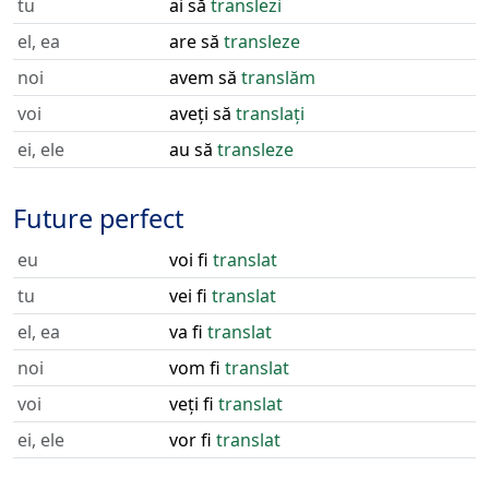
tu
ai să
translezi
el, ea
are să
transleze
noi
avem să
translăm
voi
aveți să
translați
ei, ele
au să
transleze
Future perfect
eu
voi fi
translat
tu
vei fi
translat
el, ea
va fi
translat
noi
vom fi
translat
voi
veți fi
translat
ei, ele
vor fi
translat