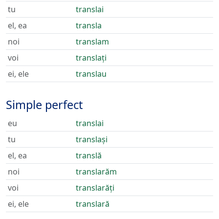
tu
translai
el, ea
transla
noi
translam
voi
translați
ei, ele
translau
Simple perfect
eu
translai
tu
translași
el, ea
translă
noi
translarăm
voi
translarăți
ei, ele
translară