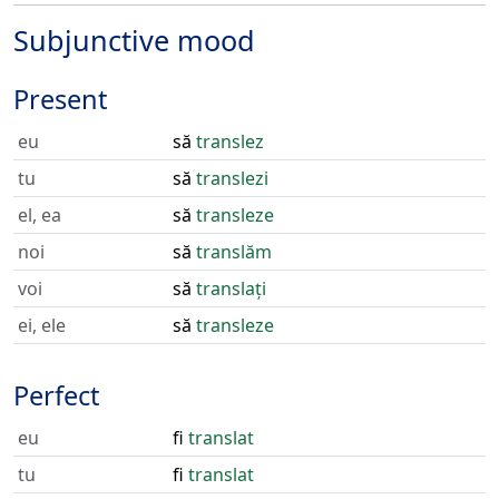
Subjunctive mood
Present
eu
să
translez
tu
să
translezi
el, ea
să
transleze
noi
să
translăm
voi
să
translați
ei, ele
să
transleze
Perfect
eu
fi
translat
tu
fi
translat