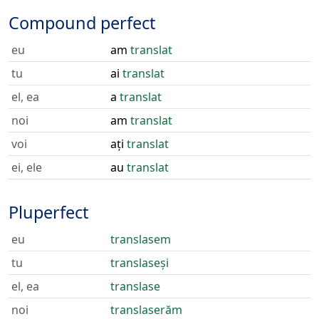
Compound perfect
eu
am
translat
tu
ai
translat
el, ea
a
translat
noi
am
translat
voi
ați
translat
ei, ele
au
translat
Pluperfect
eu
translasem
tu
translaseși
el, ea
translase
noi
translaserăm