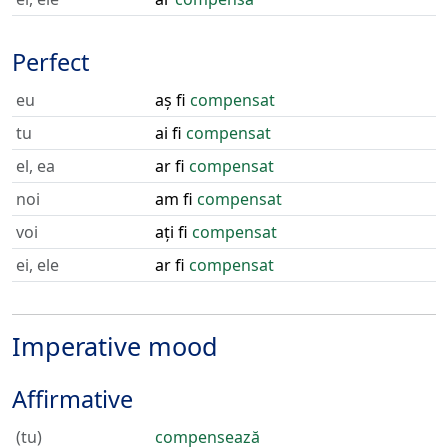
Perfect
eu
aș fi
compensat
tu
ai fi
compensat
el, ea
ar fi
compensat
noi
am fi
compensat
voi
ați fi
compensat
ei, ele
ar fi
compensat
Imperative mood
Affirmative
(tu)
compensează