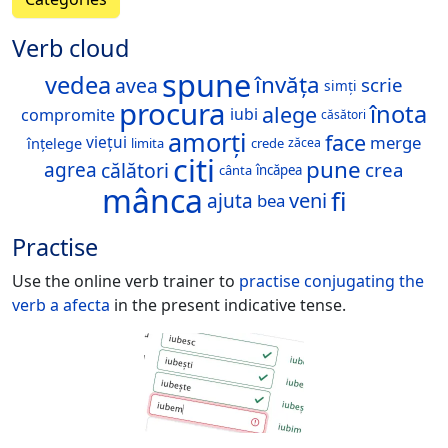
Verb cloud
spune
vedea
învăța
avea
scrie
simți
procura
înota
alege
iubi
compromite
căsători
amorți
face
merge
viețui
înțelege
limita
crede
zăcea
citi
pune
agrea
călători
crea
încăpea
cânta
mânca
fi
veni
ajuta
bea
Practise
Use the online verb trainer to
practise conjugating the
verb
a afecta
in the present indicative tense.