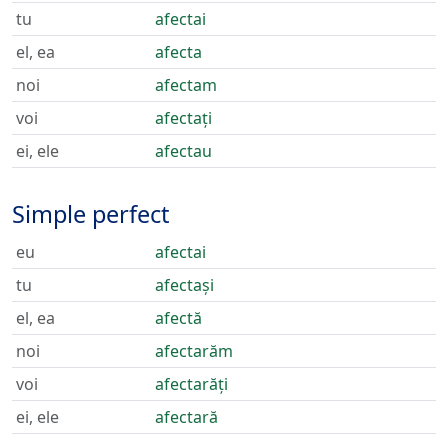
tu
afectai
el, ea
afecta
noi
afectam
voi
afectați
ei, ele
afectau
Simple perfect
eu
afectai
tu
afectași
el, ea
afectă
noi
afectarăm
voi
afectarăți
ei, ele
afectară