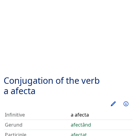
Conjugation of the verb
a afecta
Train thi
Inf
Infinitive
a afecta
Gerund
afectând
Participle
afectat