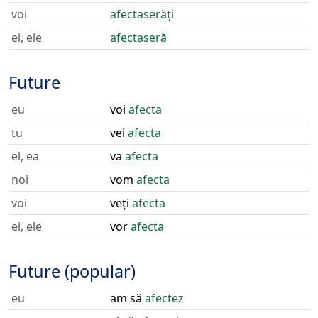
voi
afectaserăți
ei, ele
afectaseră
Future
eu
voi
afecta
tu
vei
afecta
el, ea
va
afecta
noi
vom
afecta
voi
veți
afecta
ei, ele
vor
afecta
Future (popular)
eu
am să
afectez