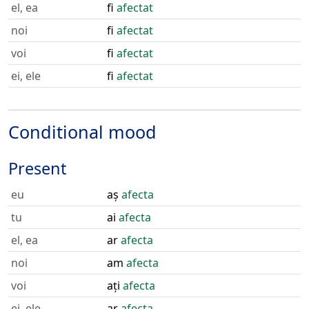
el, ea
fi
afectat
noi
fi
afectat
voi
fi
afectat
ei, ele
fi
afectat
Conditional mood
Present
eu
aș
afecta
tu
ai
afecta
el, ea
ar
afecta
noi
am
afecta
voi
ați
afecta
ei, ele
ar
afecta