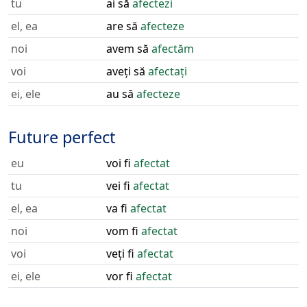
tu
ai să
afectezi
el, ea
are să
afecteze
noi
avem să
afectăm
voi
aveți să
afectați
ei, ele
au să
afecteze
Future perfect
eu
voi fi
afectat
tu
vei fi
afectat
el, ea
va fi
afectat
noi
vom fi
afectat
voi
veți fi
afectat
ei, ele
vor fi
afectat