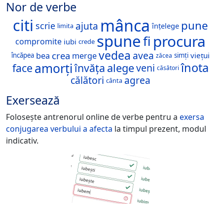
Nor de verbe
mânca
citi
pune
ajuta
scrie
înțelege
limita
spune
procura
fi
compromite
iubi
crede
vedea
avea
crea
bea
merge
viețui
încăpea
simți
zăcea
amorți
înota
face
învăța
alege
veni
căsători
călători
agrea
cânta
Exersează
Folosește antrenorul online de verbe pentru a
exersa
conjugarea verbului
a afecta
la timpul prezent, modul
indicativ.