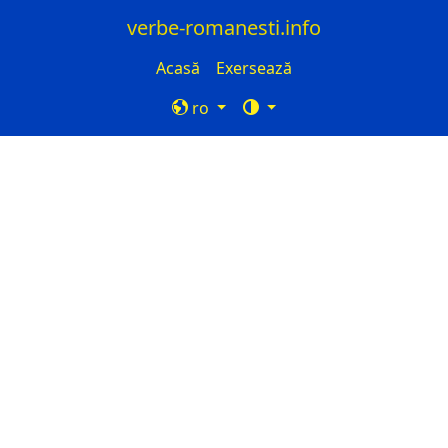
verbe-romanesti.info
Acasă
Exersează
ro