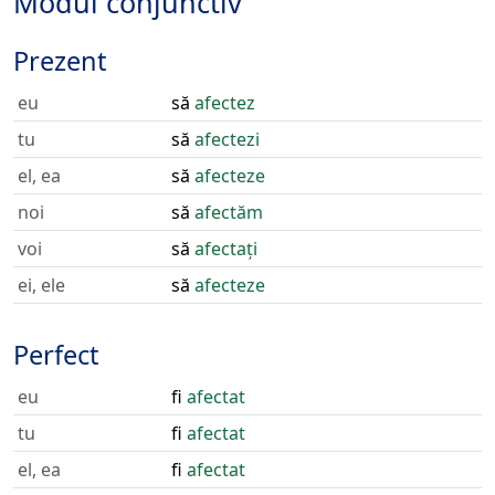
Modul conjunctiv
Prezent
eu
să
afectez
tu
să
afectezi
el, ea
să
afecteze
noi
să
afectăm
voi
să
afectați
ei, ele
să
afecteze
Perfect
eu
fi
afectat
tu
fi
afectat
el, ea
fi
afectat