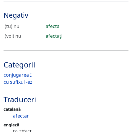
Negativ
(tu) nu
afecta
(voi) nu
afectați
Categorii
conjugarea I
cu sufixul -ez
Traduceri
catalană
afectar
engleză
to affect