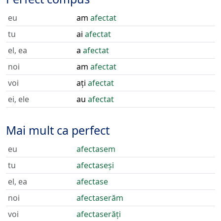
eu
am
afectat
tu
ai
afectat
el, ea
a
afectat
noi
am
afectat
voi
ați
afectat
ei, ele
au
afectat
Mai mult ca perfect
eu
afectasem
tu
afectaseși
el, ea
afectase
noi
afectaserăm
voi
afectaserăți